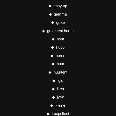
easy up
gamma
grote
grote tent huren
hout
hubo
huren
huur
huurtent
iglo
ikea
jysk
kleine
koepeltent