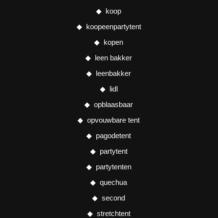
koop
koopeenpartytent
kopen
leen bakker
leenbakker
lidl
opblaasbaar
opvouwbare tent
pagodetent
partytent
partytenten
quechua
second
stretchtent