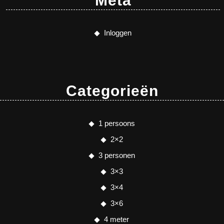
Meta
Inloggen
Categorieën
1 persoons
2×2
3 personen
3×3
3×4
3×6
4 meter