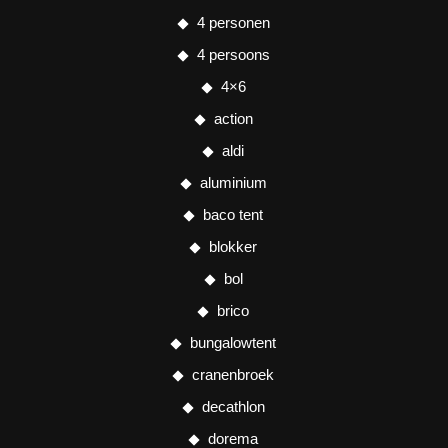
4 personen
4 persoons
4×6
action
aldi
aluminium
baco tent
blokker
bol
brico
bungalowtent
cranenbroek
decathlon
dorema