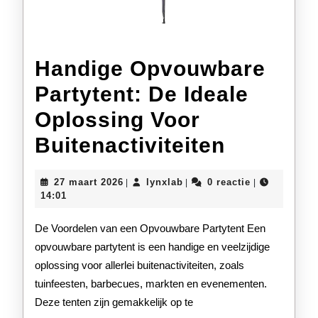
Handige Opvouwbare
Partytent: De Ideale
Oplossing Voor
Handige
Buitenactiviteiten
Opvouw
27
lynxlab
27 maart 2026
lynxlab
0 reactie
|
|
|
Partyten
maart
14:01
2026
De
De Voordelen van een Opvouwbare Partytent Een
Ideale
opvouwbare partytent is een handige en veelzijdige
oplossing voor allerlei buitenactiviteiten, zoals
Oplossi
tuinfeesten, barbecues, markten en evenementen.
Voor
Deze tenten zijn gemakkelijk op te