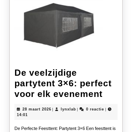
De veelzijdige
partytent 3×6: perfect
De
voor elk evenement
veelzi
28
lynxlab
28 maart 2026
lynxlab
0 reactie
|
|
|
partyt
maart
14:01
2026
3×6:
De Perfecte Feesttent: Partytent 3×6 Een feesttent is