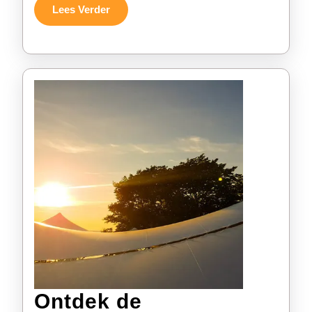
voor
Lees
Lees Verder
Verder
Jouw
Evenement!
Ontdek de