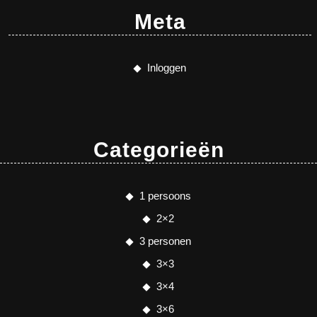
Meta
Inloggen
Categorieën
1 persoons
2×2
3 personen
3×3
3×4
3×6