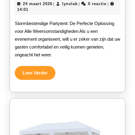
24
lynxlab
24 maart 2026
lynxlab
0 reactie
|
|
|
Evenement
maart
14:01
2026
met
Stormbestendige Partytent: De Perfecte Oplossing
een
voor Alle Weersomstandigheden Als u een
evenement organiseert, wilt u er zeker van zijn dat uw
Robuuste
gasten comfortabel en veilig kunnen genieten,
Stormbestendige
ongeacht het weer.
Partytent
Lees
Lees Verder
Verder