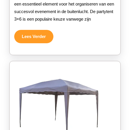
perfec
een essentieel element voor het organiseren van een
succesvol evenement in de buitenlucht. De partytent
voor
3×6 is een populaire keuze vanwege zijn
elk
evene
Lees
Lees Verder
Verder