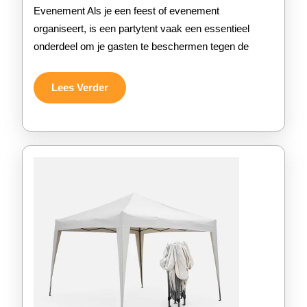
ee
Evenement Als je een feest of evenement
organiseert, is een partytent vaak een essentieel
Ha
onderdeel om je gasten te beschermen tegen de
Vo
Par
Lees
Lees Verder
Verder
voo
Jo
Ev