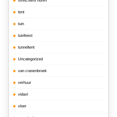
stretchtent huren
tent
tuin
tuinfeest
tunneltent
Uncategorized
van cranenbroek
verhuur
vidaxl
vloer