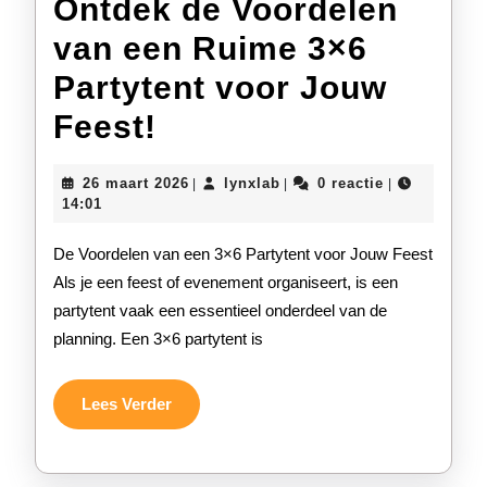
Ontdek de Voordelen
van een Ruime 3×6
Partytent voor Jouw
Ontdek
Feest!
de
26
lynxlab
26 maart 2026
lynxlab
0 reactie
|
|
|
Voordelen
maart
14:01
2026
van
De Voordelen van een 3×6 Partytent voor Jouw Feest
een
Als je een feest of evenement organiseert, is een
partytent vaak een essentieel onderdeel van de
Ruime
planning. Een 3×6 partytent is
3×6
Partytent
Lees
Lees Verder
Verder
voor
Jouw