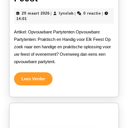
Opvouwbare
29
lynxlab
29 maart 2026
lynxlab
0 reactie
|
|
|
Partytent:
maart
14:01
2026
De
Artikel: Opvouwbare Partytenten Opvouwbare
Perfecte
Partytenten: Praktisch en Handig voor Elk Feest Op
zoek naar een handige en praktische oplossing voor
Oplossing
uw feest of evenement? Overweeg dan eens een
voor
opvouwbare partytent.
Elk
Feest
Lees
Lees Verder
Verder