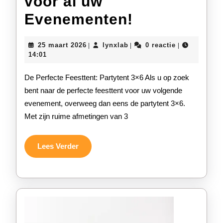
voor al uw
Ontdek
Evenementen!
de
25
lynxlab
25 maart 2026
lynxlab
0 reactie
|
|
|
Veelzijdighe
maart
14:01
2026
van
De Perfecte Feesttent: Partytent 3×6 Als u op zoek
de
bent naar de perfecte feesttent voor uw volgende
evenement, overweeg dan eens de partytent 3×6.
Ruime
Met zijn ruime afmetingen van 3
Partytent
3×6
Lees
Lees Verder
Verder
voor
al
uw
Evenemente