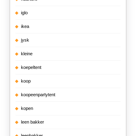
iglo
ikea
jysk
kleine
koepeltent
koop
koopeenpartytent
kopen
leen bakker
leenbakker