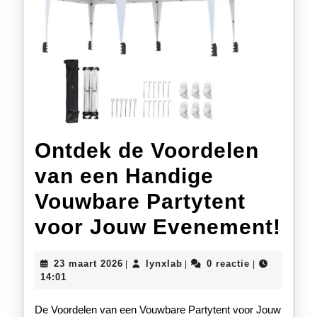
Ontdek de Voordelen
van een Handige
Vouwbare Partytent
On
voor Jouw Evenement!
de
23
lynxlab
23 maart 2026
lynxlab
0 reactie
|
|
|
Voo
maart
14:01
2026
va
De Voordelen van een Vouwbare Partytent voor Jouw