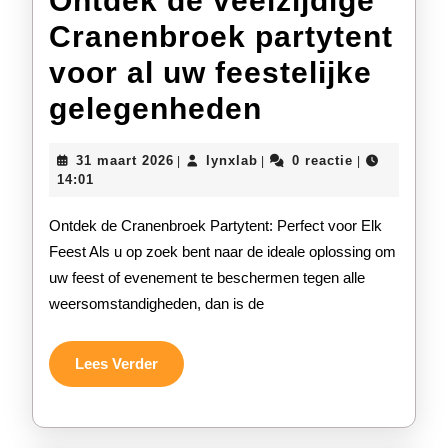
Ontdek de veelzijdige
Cranenbroek partytent
voor al uw feestelijke
Ontdek
gelegenheden
de
31
lynxlab
31 maart 2026
lynxlab
0 reactie
|
|
|
veelzijdige
maart
14:01
2026
Cranenbroe
Ontdek de Cranenbroek Partytent: Perfect voor Elk
partytent
Feest Als u op zoek bent naar de ideale oplossing om
uw feest of evenement te beschermen tegen alle
voor
weersomstandigheden, dan is de
al
uw
Lees
Lees Verder
Verder
feestelijke
gelegenhed