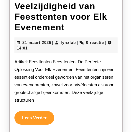
Veelzijdigheid van
Feesttenten voor Elk
Ontdek
Evenement
de
21
lynxlab
21 maart 2026
lynxlab
0 reactie
|
|
|
Veelzijdigheid
maart
14:01
2026
van
Artikel: Feesttenten Feesttenten: De Perfecte
Feesttenten
Oplossing Voor Elk Evenement Feesttenten zijn een
essentieel onderdeel geworden van het organiseren
voor
van evenementen, zowel voor privéfeesten als voor
Elk
grootschalige bijeenkomsten. Deze veelzijdige
Evenement
structuren
Lees
Lees Verder
Verder