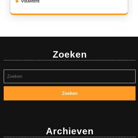
vouwtent
Zoeken
Zoeken
naar:
Archieven