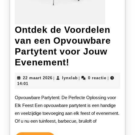
Ontdek de Voordelen
van een Opvouwbare
Partytent voor Jouw
Ontdek
Evenement!
de
22
lynxlab
22 maart 2026
lynxlab
0 reactie
|
|
|
Voordelen
maart
14:01
2026
van
Opvouwbare Partytent: De Perfecte Oplossing voor
een
Elk Feest Een opvouwbare partytent is een handige
en veelzijdige toevoeging aan elk feest of evenement.
Opvouwbare
Of u nu een tuinfeest, barbecue, bruiloft of
Partytent