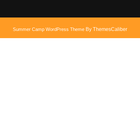
Summer Camp WordPress Theme
By ThemesCaliber
Scroll
omhoog