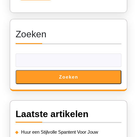
in
België
Zoeken
Zoeken
Laatste artikelen
Huur een Stijlvolle Spantent Voor Jouw