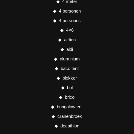
4 meter
4 personen
4 persoons
4×6
action
aldi
aluminium
baco tent
blokker
bol
brico
bungalowtent
cranenbroek
decathlon