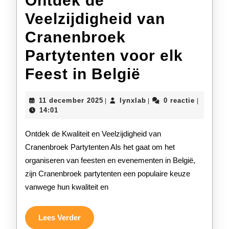
Ontdek de
Veelzijdigheid van
Cranenbroek
Partytenten voor elk
Ontdek
Feest in België
de
11
lynxlab
11 december 2025
lynxlab
0 reactie
|
|
|
Veelzijdigh
december
14:01
2025
van
Ontdek de Kwaliteit en Veelzijdigheid van
Cranenbro
Cranenbroek Partytenten Als het gaat om het
organiseren van feesten en evenementen in België,
Partytente
zijn Cranenbroek partytenten een populaire keuze
voor
vanwege hun kwaliteit en
elk
Feest
Lees
Lees Verder
Verder