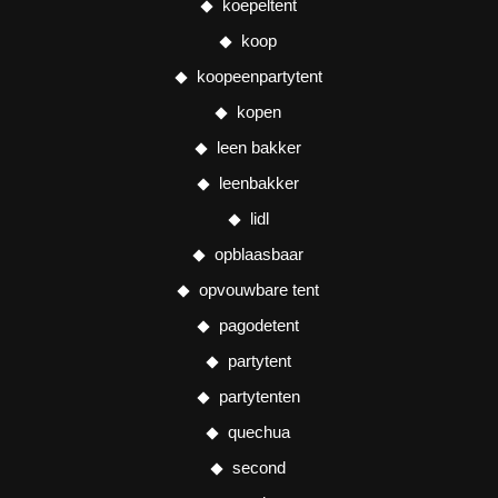
koepeltent
koop
koopeenpartytent
kopen
leen bakker
leenbakker
lidl
opblaasbaar
opvouwbare tent
pagodetent
partytent
partytenten
quechua
second