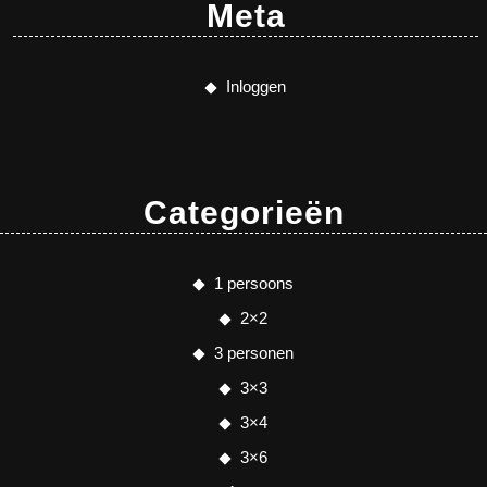
Meta
Inloggen
Categorieën
1 persoons
2×2
3 personen
3×3
3×4
3×6