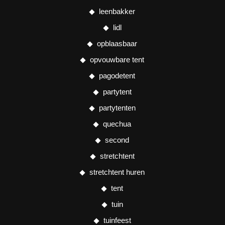
leenbakker
lidl
opblaasbaar
opvouwbare tent
pagodetent
partytent
partytenten
quechua
second
stretchtent
stretchtent huren
tent
tuin
tuinfeest