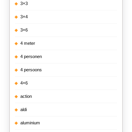
3×3
3×4
3×6
4 meter
4 personen
4 persoons
4×6
action
aldi
aluminium