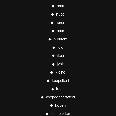
hout
hubo
huren
huur
huurtent
iglo
ikea
jysk
kleine
koepeltent
koop
koopeenpartytent
kopen
leen bakker