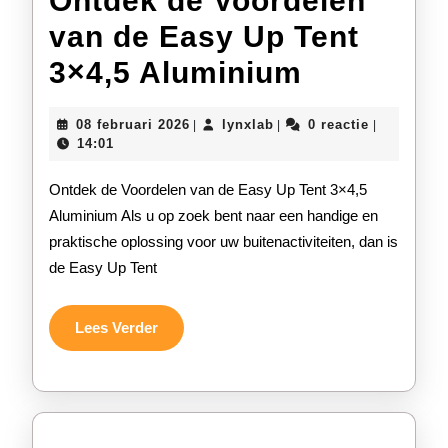
Ontdek de Voordelen
van de Easy Up Tent
Ontdek
3×4,5 Aluminium
de
08
lynxlab
08 februari 2026
lynxlab
0 reactie
|
|
|
Voordele
februari
14:01
2026
van
Ontdek de Voordelen van de Easy Up Tent 3×4,5
de
Aluminium Als u op zoek bent naar een handige en
praktische oplossing voor uw buitenactiviteiten, dan is
Easy
de Easy Up Tent
Up
Tent
Lees
Lees Verder
Verder
3×4,5
Aluminiu