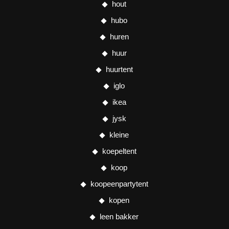
hout
hubo
huren
huur
huurtent
iglo
ikea
jysk
kleine
koepeltent
koop
koopeenpartytent
kopen
leen bakker