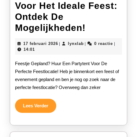
Voor Het Ideale Feest:
Ontdek De
Huur
Mogelijkheden!
Een
17
lynxlab
17 februari 2026
lynxlab
0 reactie
|
|
|
Partytent
februari
14:01
2026
Voor
Feestje Gepland? Huur Een Partytent Voor De
Het
Perfecte Feestlocatie! Heb je binnenkort een feest of
evenement gepland en ben je nog op zoek naar de
Ideale
perfecte feestlocatie? Overweeg dan zeker
Feest:
Ontdek
Lees
Lees Verder
Verder
De
Mogelijkhe