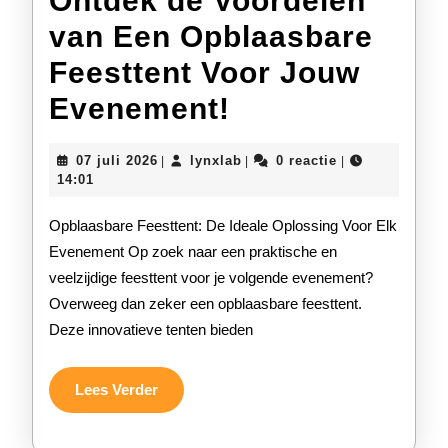
Ontdek de Voordelen
van Een Opblaasbare
Feesttent Voor Jouw
Ontdek
Evenement!
de
07
lynxlab
07 juli 2026
lynxlab
0 reactie
|
|
|
Voordelen
juli
14:01
2026
van
Opblaasbare Feesttent: De Ideale Oplossing Voor Elk
Een
Evenement Op zoek naar een praktische en
veelzijdige feesttent voor je volgende evenement?
Opblaasbare
Overweeg dan zeker een opblaasbare feesttent.
Feesttent
Deze innovatieve tenten bieden
Voor
Jouw
Lees
Lees Verder
Verder
Evenement!