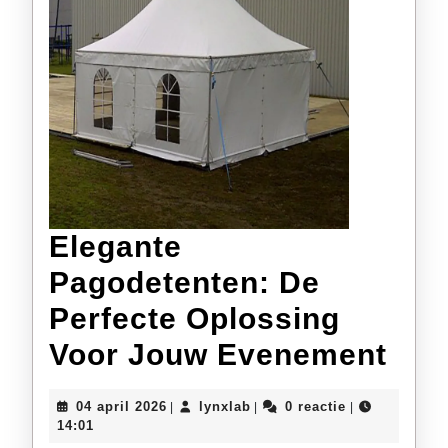
Elegante
Pagodetenten: De
Perfecte Oplossing
Ele
Voor Jouw Evenement
Pag
04
lynxlab
04 april 2026
lynxlab
0 reactie
|
|
|
De
april
14:01
2026