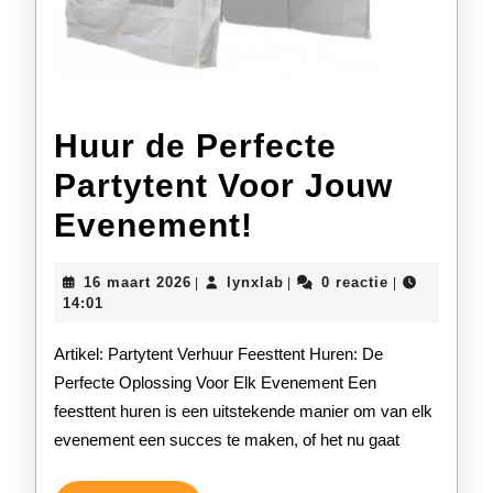
Huur de Perfecte
Partytent Voor Jouw
Huur
Evenement!
de
16
lynxlab
16 maart 2026
lynxlab
0 reactie
|
|
|
Perfecte
maart
14:01
2026
Partytent
Artikel: Partytent Verhuur Feesttent Huren: De
Voor
Perfecte Oplossing Voor Elk Evenement Een
feesttent huren is een uitstekende manier om van elk
Jouw
evenement een succes te maken, of het nu gaat
Evenement!