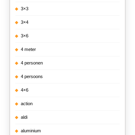
3×3
3×4
3×6
4 meter
4 personen
4 persoons
4×6
action
aldi
aluminium