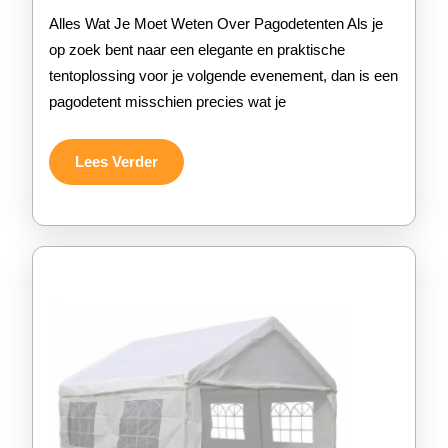
Per
Alles Wat Je Moet Weten Over Pagodetenten Als je
Opl
op zoek bent naar een elegante en praktische
tentoplossing voor je volgende evenement, dan is een
Voo
pagodetent misschien precies wat je
Jou
Eve
Lees
Lees Verder
Verder