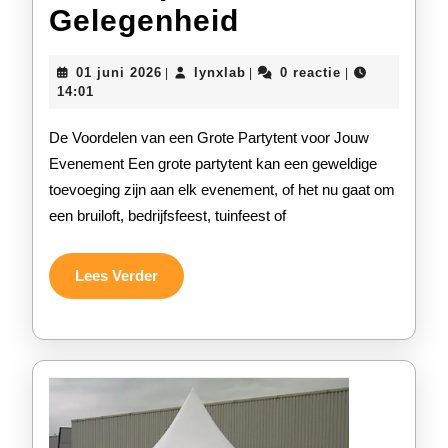
Voordelen
Gelegenheid
van
01
lynxlab
01 juni 2026
lynxlab
0 reactie
|
|
|
een
juni
14:01
2026
Grote
De Voordelen van een Grote Partytent voor Jouw
Partytent
Evenement Een grote partytent kan een geweldige
toevoeging zijn aan elk evenement, of het nu gaat om
voor
een bruiloft, bedrijfsfeest, tuinfeest of
Jouw
Speciale
Lees
Lees Verder
Verder
Gelegenheid