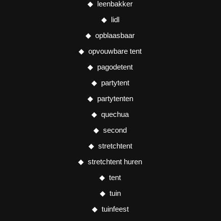
leenbakker
lidl
opblaasbaar
opvouwbare tent
pagodetent
partytent
partytenten
quechua
second
stretchtent
stretchtent huren
tent
tuin
tuinfeest