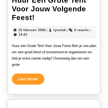
Huur Een Grote Tent
Voor Jouw Volgende
Huur
Feest!
Een
15
lynxlab
15 februari 2026
lynxlab
0 reactie
|
|
|
Grote
februari
14:01
2026
Tent
Huur een Grote Tent Voor Jouw Feest Ben je van plan
Voor
om een groot feest of evenement te organiseren en
heb je extra ruimte nodig? Overweeg dan om een
Jouw
grote
Volgende
Feest!
Lees
Lees Verder
Verder