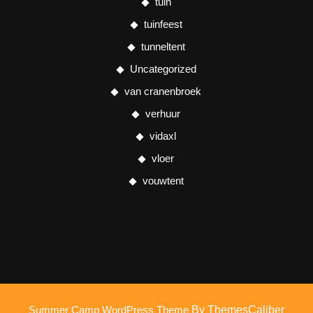
tuin
tuinfeest
tunneltent
Uncategorized
van cranenbroek
verhuur
vidaxl
vloer
vouwtent
Summer Camp WordPress Theme
By ThemesCaliber