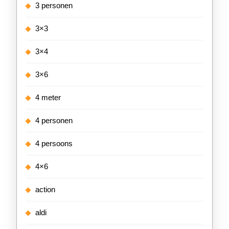
3 personen
3×3
3×4
3×6
4 meter
4 personen
4 persoons
4×6
action
aldi