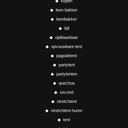
kopen
leen bakker
leenbakker
lidl
opblaasbaar
opvouwbare tent
pagodetent
partytent
partytenten
quechua
second
stretchtent
stretchtent huren
tent