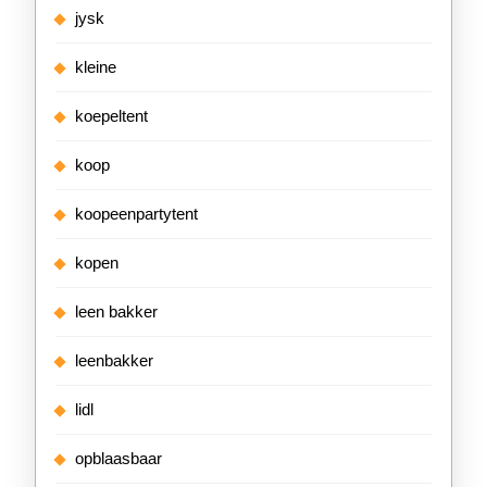
jysk
kleine
koepeltent
koop
koopeenpartytent
kopen
leen bakker
leenbakker
lidl
opblaasbaar