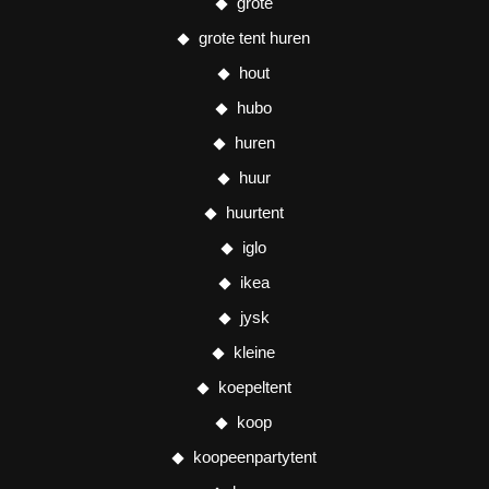
grote
grote tent huren
hout
hubo
huren
huur
huurtent
iglo
ikea
jysk
kleine
koepeltent
koop
koopeenpartytent