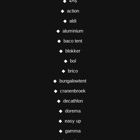
4×6
action
aldi
aluminium
baco tent
blokker
bol
brico
bungalowtent
cranenbroek
decathlon
dorema
easy up
gamma