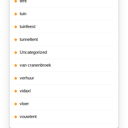
tent
tuin
tuinfeest
tunneltent
Uncategorized
van cranenbroek
verhuur
vidaxl
vloer
vouwtent