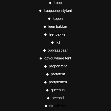
koop
koopeenpartytent
kopen
leen bakker
leenbakker
lidl
opblaasbaar
opvouwbare tent
pagodetent
partytent
partytenten
quechua
second
stretchtent