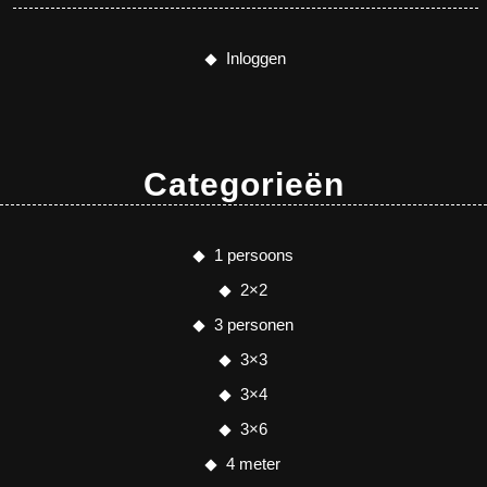
Inloggen
Categorieën
1 persoons
2×2
3 personen
3×3
3×4
3×6
4 meter