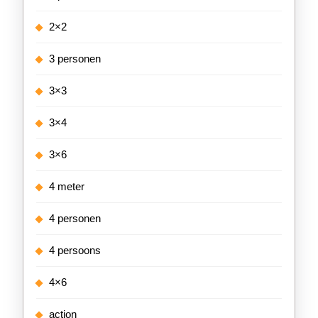
2×2
3 personen
3×3
3×4
3×6
4 meter
4 personen
4 persoons
4×6
action