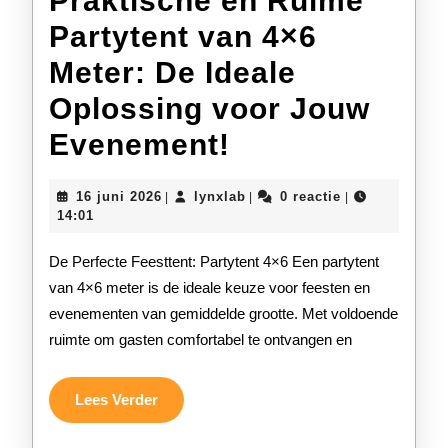
Praktische en Ruime
Partytent van 4×6
Meter: De Ideale
Oplossing voor Jouw
Praktische
Evenement!
en
16
lynxlab
16 juni 2026
lynxlab
0 reactie
|
|
|
Ruime
juni
14:01
2026
Partytent
De Perfecte Feesttent: Partytent 4×6 Een partytent
van
van 4×6 meter is de ideale keuze voor feesten en
evenementen van gemiddelde grootte. Met voldoende
4×6
ruimte om gasten comfortabel te ontvangen en
Meter:
De
Lees
Lees Verder
Verder
Ideale