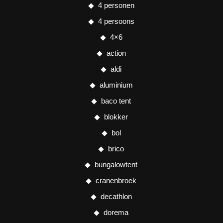
4 personen
4 persoons
4×6
action
aldi
aluminium
baco tent
blokker
bol
brico
bungalowtent
cranenbroek
decathlon
dorema