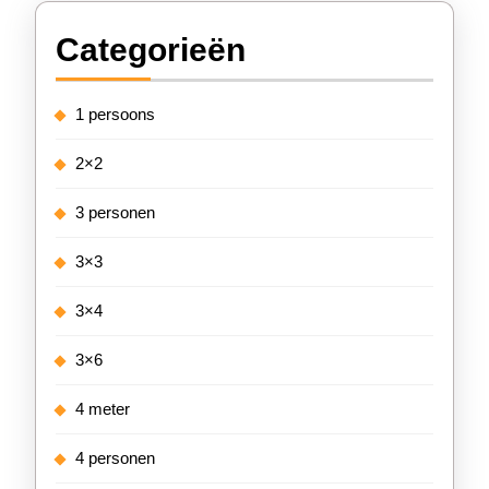
Categorieën
1 persoons
2×2
3 personen
3×3
3×4
3×6
4 meter
4 personen