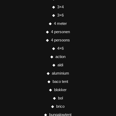
3×4
3×6
4 meter
4 personen
4 persoons
4×6
action
aldi
aluminium
baco tent
blokker
bol
brico
bungalowtent