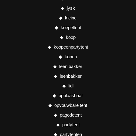
jysk
kleine
koepeltent
koop
koopeenpartytent
kopen
leen bakker
leenbakker
lidl
opblaasbaar
opvouwbare tent
pagodetent
partytent
partytenten