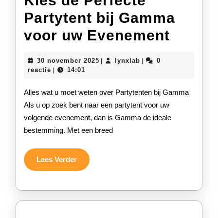
Kies de Perfecte
Partytent bij Gamma
Kies
voor uw Evenement
de
30
lynxlab
30 november 2025
lynxlab
0
|
|
Perfec
november
reactie
14:01
|
2025
Partyt
Alles wat u moet weten over Partytenten bij Gamma
bij
Als u op zoek bent naar een partytent voor uw
volgende evenement, dan is Gamma de ideale
Gamm
bestemming. Met een breed
voor
uw
Lees
Lees Verder
Verder
Evene