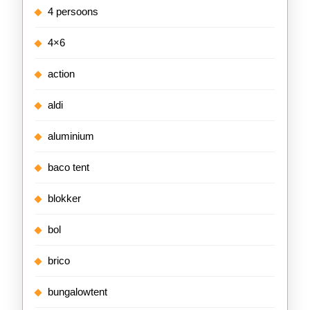
4 persoons
4×6
action
aldi
aluminium
baco tent
blokker
bol
brico
bungalowtent