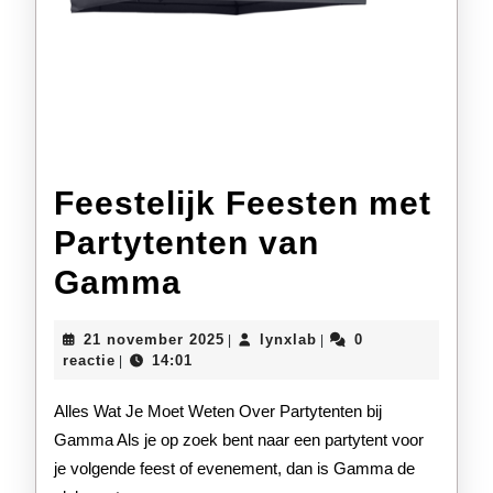
Feestelijk Feesten met
Partytenten van
Feestelijk
Gamma
Feesten
21
lynxlab
21 november 2025
lynxlab
0
|
|
met
november
reactie
14:01
|
2025
Partytenten
Alles Wat Je Moet Weten Over Partytenten bij
van
Gamma Als je op zoek bent naar een partytent voor
je volgende feest of evenement, dan is Gamma de
Gamma