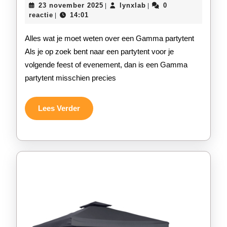
23
lynxlab
23 november 2025
lynxlab
0
|
|
veelz
november
reactie
14:01
|
2025
van
Alles wat je moet weten over een Gamma partytent
een
Als je op zoek bent naar een partytent voor je
volgende feest of evenement, dan is een Gamma
Gam
partytent misschien precies
party
voor
Lees
Lees Verder
Verder
jouw
volg
feest