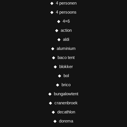
4 personen
4 persoons
4×6
action
aldi
aluminium
baco tent
blokker
bol
brico
bungalowtent
cranenbroek
decathlon
dorema