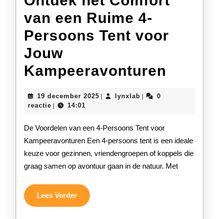
Ontdek het Comfort
van een Ruime 4-
Persoons Tent voor
Jouw
Ontdek
Kampeeravonturen
het
19
lynxlab
19 december 2025
lynxlab
0
|
|
Comfor
december
reactie
14:01
|
2025
van
De Voordelen van een 4-Persoons Tent voor
een
Kampeeravonturen Een 4-persoons tent is een ideale
keuze voor gezinnen, vriendengroepen of koppels die
Ruime
graag samen op avontuur gaan in de natuur. Met
4-
Persoo
Lees
Lees Verder
Verder
Tent