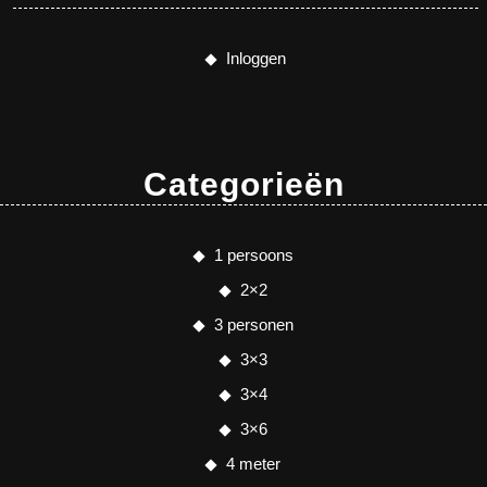
Inloggen
Categorieën
1 persoons
2×2
3 personen
3×3
3×4
3×6
4 meter