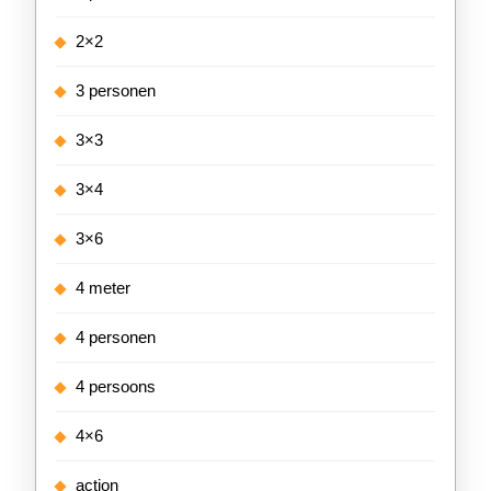
2×2
3 personen
3×3
3×4
3×6
4 meter
4 personen
4 persoons
4×6
action