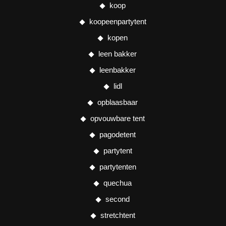
koop
koopeenpartytent
kopen
leen bakker
leenbakker
lidl
opblaasbaar
opvouwbare tent
pagodetent
partytent
partytenten
quechua
second
stretchtent