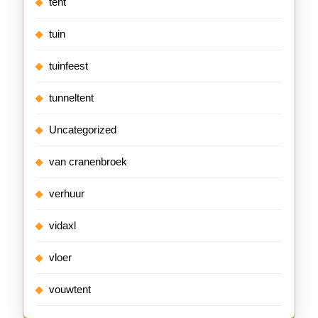
tent
tuin
tuinfeest
tunneltent
Uncategorized
van cranenbroek
verhuur
vidaxl
vloer
vouwtent