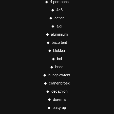
4 persoons
4×6
action
aldi
aluminium
baco tent
blokker
bol
brico
bungalowtent
cranenbroek
decathlon
dorema
easy up