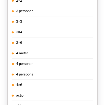
2×2
3 personen
3×3
3×4
3×6
4 meter
4 personen
4 persoons
4×6
action