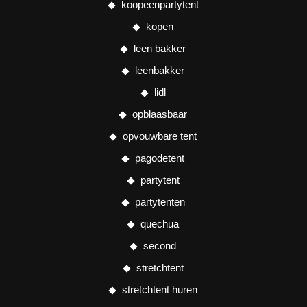
koopeenpartytent
kopen
leen bakker
leenbakker
lidl
opblaasbaar
opvouwbare tent
pagodetent
partytent
partytenten
quechua
second
stretchtent
stretchtent huren