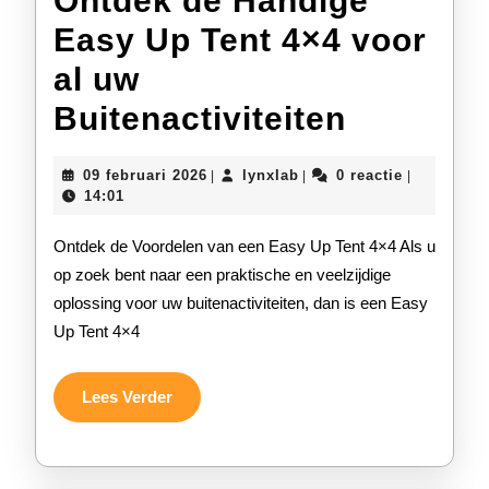
Ontdek de Handige
Easy Up Tent 4×4 voor
al uw
Ontdek
Buitenactiviteiten
de
09
lynxlab
09 februari 2026
lynxlab
0 reactie
|
|
|
Handige
februari
14:01
2026
Easy
Ontdek de Voordelen van een Easy Up Tent 4×4 Als u
Up
op zoek bent naar een praktische en veelzijdige
oplossing voor uw buitenactiviteiten, dan is een Easy
Tent
Up Tent 4×4
4×4
voor
Lees
Lees Verder
Verder
al
uw