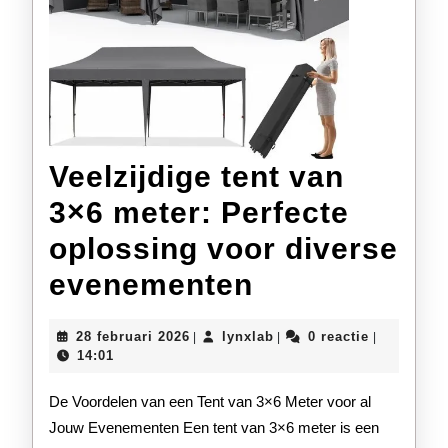
Veelzijdige tent van
3×6 meter: Perfecte
oplossing voor diverse
Veelzijdige
evenementen
tent
28
lynxlab
28 februari 2026
lynxlab
0 reactie
|
|
|
van
februari
14:01
2026
3×6
De Voordelen van een Tent van 3×6 Meter voor al
meter:
Jouw Evenementen Een tent van 3×6 meter is een