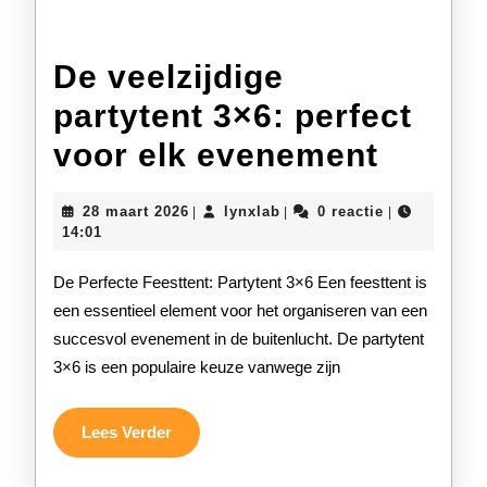
De veelzijdige
partytent 3×6: perfect
De
voor elk evenement
veelzi
28
lynxlab
28 maart 2026
lynxlab
0 reactie
|
|
|
partyt
maart
14:01
2026
3×6:
De Perfecte Feesttent: Partytent 3×6 Een feesttent is
perfec
een essentieel element voor het organiseren van een
succesvol evenement in de buitenlucht. De partytent
voor
3×6 is een populaire keuze vanwege zijn
elk
evene
Lees
Lees Verder
Verder