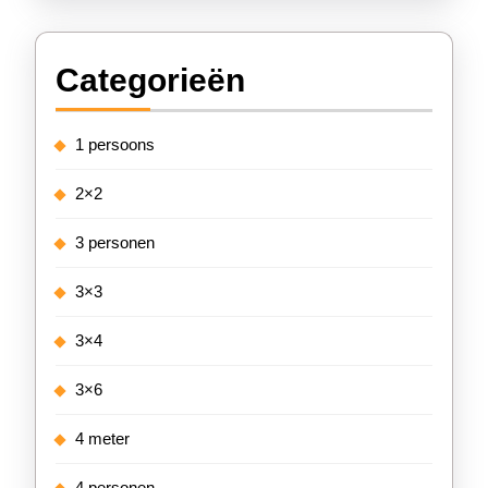
Categorieën
1 persoons
2×2
3 personen
3×3
3×4
3×6
4 meter
4 personen