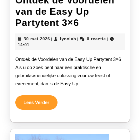
Ontdek de Voordelen
van de Easy Up
Ontdek
Partytent 3×6
de
30
lynxlab
30 mei 2026
lynxlab
0 reactie
|
|
|
Voordelen
mei
14:01
2026
van
Ontdek de Voordelen van de Easy Up Partytent 3×6
de
Als u op zoek bent naar een praktische en
gebruiksvriendelijke oplossing voor uw feest of
Easy
evenement, dan is de Easy Up
Up
Partytent
Lees
Lees Verder
Verder
3×6