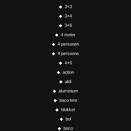
3×3
3×4
3×6
4 meter
4 personen
4 persoons
4×6
action
aldi
aluminium
baco tent
blokker
bol
brico