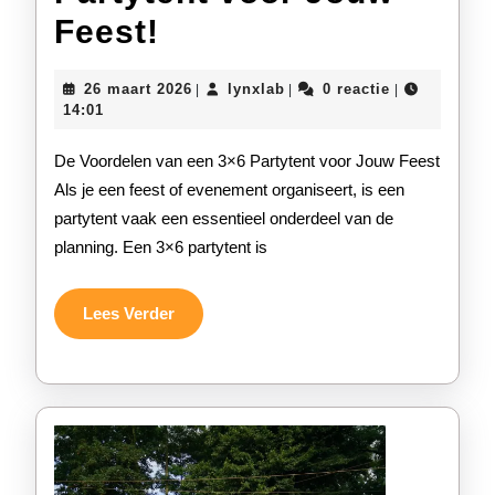
Ontdek
Feest!
de
26
lynxlab
26 maart 2026
lynxlab
0 reactie
|
|
|
Voordelen
maart
14:01
2026
van
De Voordelen van een 3×6 Partytent voor Jouw Feest
een
Als je een feest of evenement organiseert, is een
partytent vaak een essentieel onderdeel van de
Ruime
planning. Een 3×6 partytent is
3×6
Partytent
Lees
Lees Verder
Verder
voor
Jouw
Feest!