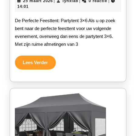
25
lynxlab
25 maart 2026
lynxlab
0 reactie
|
|
|
Veelzijdighe
maart
14:01
2026
van
De Perfecte Feesttent: Partytent 3×6 Als u op zoek
de
bent naar de perfecte feesttent voor uw volgende
evenement, overweeg dan eens de partytent 3×6.
Ruime
Met zijn ruime afmetingen van 3
Partytent
3×6
Lees
Lees Verder
Verder
voor
al
uw
Evenemente