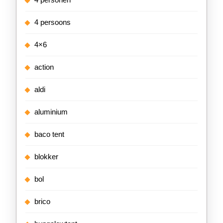
4 persoons
4×6
action
aldi
aluminium
baco tent
blokker
bol
brico