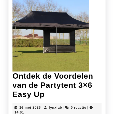
Ontdek de Voordelen
van de Partytent 3×6
Ontdek
Easy Up
de
16
lynxlab
16 mei 2026
lynxlab
0 reactie
|
|
|
Voordelen
mei
14:01