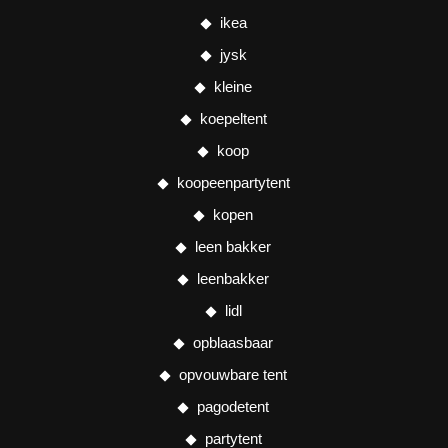
ikea
jysk
kleine
koepeltent
koop
koopeenpartytent
kopen
leen bakker
leenbakker
lidl
opblaasbaar
opvouwbare tent
pagodetent
partytent