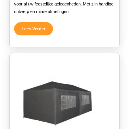
voor al uw feestelijke gelegenheden. Met zijn handige
Easy
ontwerp en ruime afmetingen
Up
Partytent
Lees
Lees Verder
Verder
3×6
voor
al
uw
Feestelijke
Gelegenhed