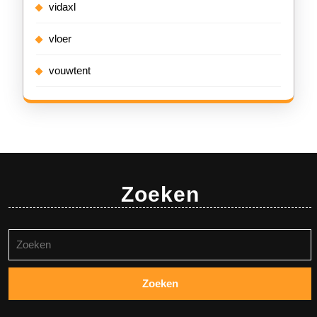
vidaxl
vloer
vouwtent
Zoeken
Zoeken
naar: