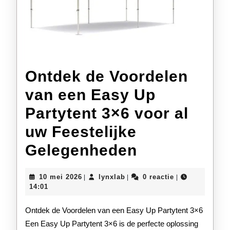
Ontdek de Voordelen
van een Easy Up
Partytent 3×6 voor al
uw Feestelijke
Ontdek
Gelegenheden
de
10
lynxlab
10 mei 2026
lynxlab
0 reactie
|
|
|
Voordelen
mei
14:01
2026
van
Ontdek de Voordelen van een Easy Up Partytent 3×6
een
Een Easy Up Partytent 3×6 is de perfecte oplossing