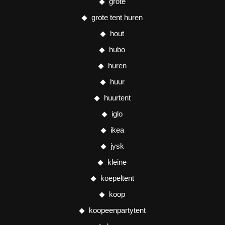
grote
grote tent huren
hout
hubo
huren
huur
huurtent
iglo
ikea
jysk
kleine
koepeltent
koop
koopeenpartytent