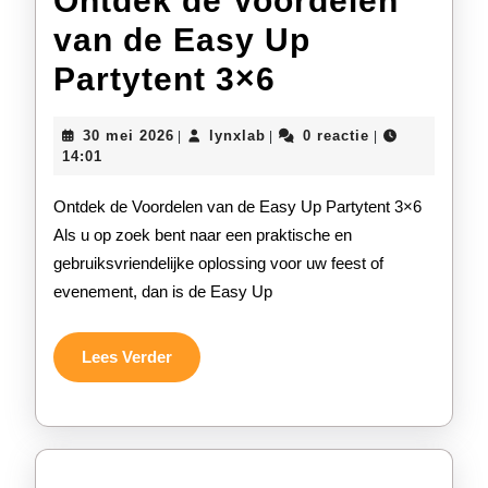
Ontdek de Voordelen
van de Easy Up
Ontdek
Partytent 3×6
de
30
lynxlab
30 mei 2026
lynxlab
0 reactie
|
|
|
Voordelen
mei
14:01
2026
van
Ontdek de Voordelen van de Easy Up Partytent 3×6
de
Als u op zoek bent naar een praktische en
gebruiksvriendelijke oplossing voor uw feest of
Easy
evenement, dan is de Easy Up
Up
Partytent
Lees
Lees Verder
Verder
3×6