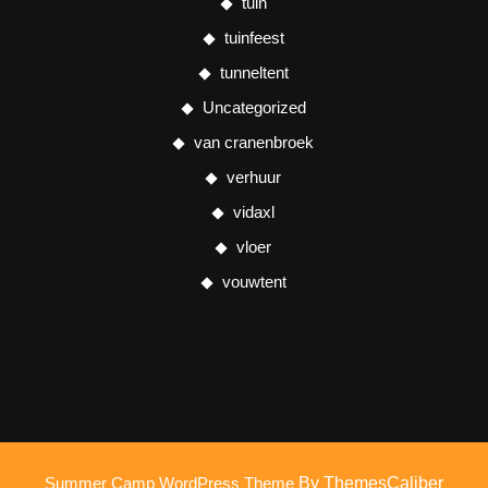
tuin
tuinfeest
tunneltent
Uncategorized
van cranenbroek
verhuur
vidaxl
vloer
vouwtent
Summer Camp WordPress Theme
By ThemesCaliber