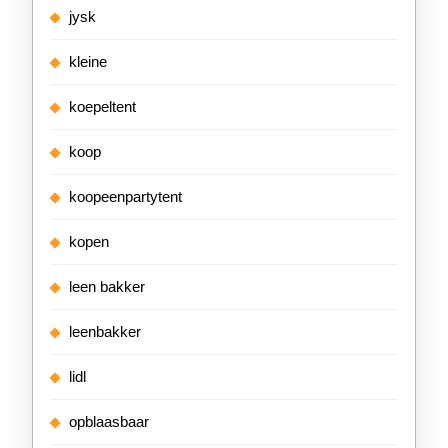
jysk
kleine
koepeltent
koop
koopeenpartytent
kopen
leen bakker
leenbakker
lidl
opblaasbaar