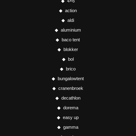
4×6
action
aldi
aluminium
baco tent
blokker
bol
brico
bungalowtent
cranenbroek
decathlon
dorema
easy up
gamma