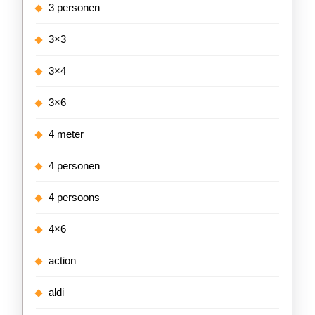
3 personen
3×3
3×4
3×6
4 meter
4 personen
4 persoons
4×6
action
aldi