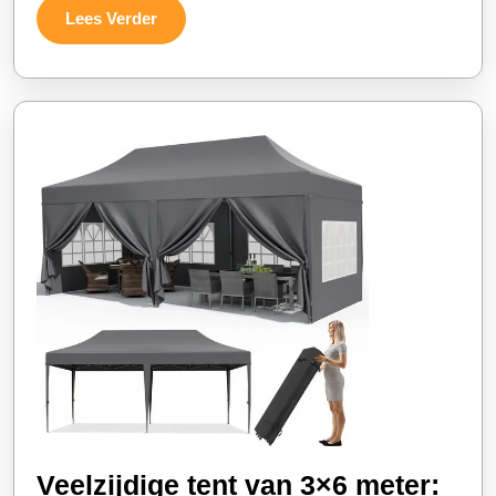
Lees
Lees Verder
Partytent
Verder
3×6
Veelzijdige tent van 3×6 meter: