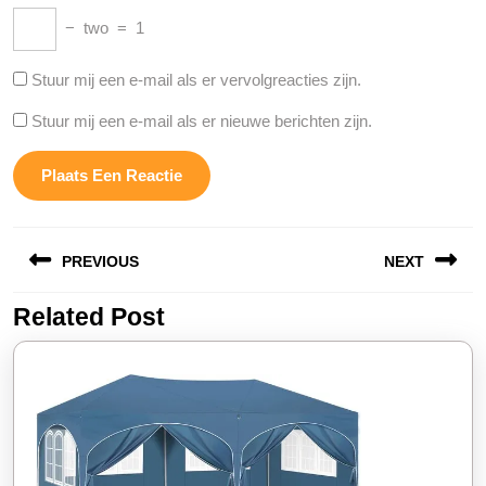
−
two
=
1
Stuur mij een e-mail als er vervolgreacties zijn.
Stuur mij een e-mail als er nieuwe berichten zijn.
Berichtnavigatie
PREVIOUS
NEXT
Related Post
Vorige
Volgende
bericht:
bericht: