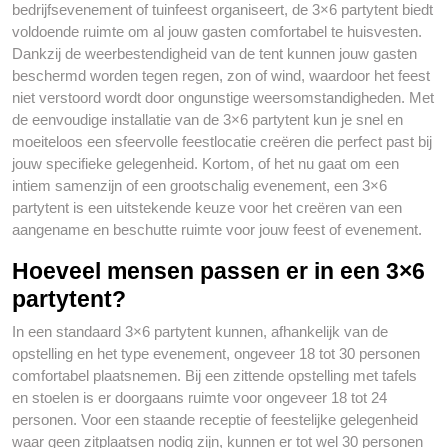
bedrijfsevenement of tuinfeest organiseert, de 3×6 partytent biedt
voldoende ruimte om al jouw gasten comfortabel te huisvesten.
Dankzij de weerbestendigheid van de tent kunnen jouw gasten
beschermd worden tegen regen, zon of wind, waardoor het feest
niet verstoord wordt door ongunstige weersomstandigheden. Met
de eenvoudige installatie van de 3×6 partytent kun je snel en
moeiteloos een sfeervolle feestlocatie creëren die perfect past bij
jouw specifieke gelegenheid. Kortom, of het nu gaat om een
intiem samenzijn of een grootschalig evenement, een 3×6
partytent is een uitstekende keuze voor het creëren van een
aangename en beschutte ruimte voor jouw feest of evenement.
Hoeveel mensen passen er in een 3×6
partytent?
In een standaard 3×6 partytent kunnen, afhankelijk van de
opstelling en het type evenement, ongeveer 18 tot 30 personen
comfortabel plaatsnemen. Bij een zittende opstelling met tafels
en stoelen is er doorgaans ruimte voor ongeveer 18 tot 24
personen. Voor een staande receptie of feestelijke gelegenheid
waar geen zitplaatsen nodig zijn, kunnen er tot wel 30 personen