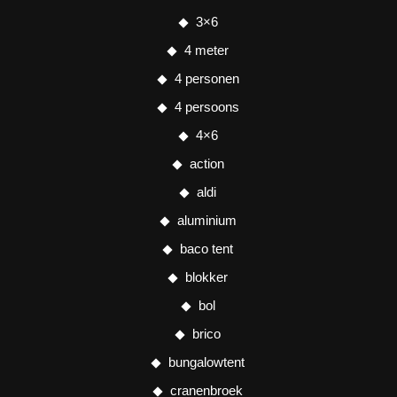
3×6
4 meter
4 personen
4 persoons
4×6
action
aldi
aluminium
baco tent
blokker
bol
brico
bungalowtent
cranenbroek