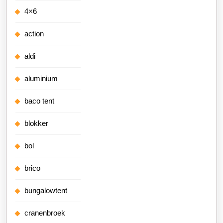
4×6
action
aldi
aluminium
baco tent
blokker
bol
brico
bungalowtent
cranenbroek