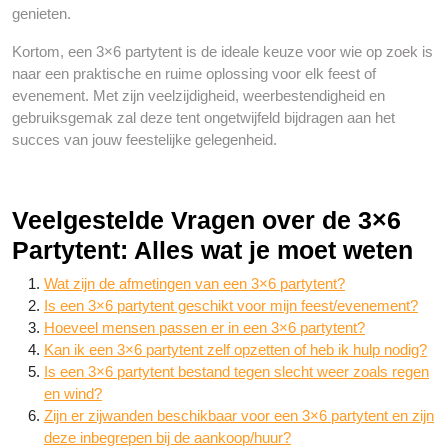
genieten.
Kortom, een 3×6 partytent is de ideale keuze voor wie op zoek is
naar een praktische en ruime oplossing voor elk feest of
evenement. Met zijn veelzijdigheid, weerbestendigheid en
gebruiksgemak zal deze tent ongetwijfeld bijdragen aan het
succes van jouw feestelijke gelegenheid.
Veelgestelde Vragen over de 3×6
Partytent: Alles wat je moet weten
Wat zijn de afmetingen van een 3×6 partytent?
Is een 3×6 partytent geschikt voor mijn feest/evenement?
Hoeveel mensen passen er in een 3×6 partytent?
Kan ik een 3×6 partytent zelf opzetten of heb ik hulp nodig?
Is een 3×6 partytent bestand tegen slecht weer zoals regen
en wind?
Zijn er zijwanden beschikbaar voor een 3×6 partytent en zijn
deze inbegrepen bij de aankoop/huur?