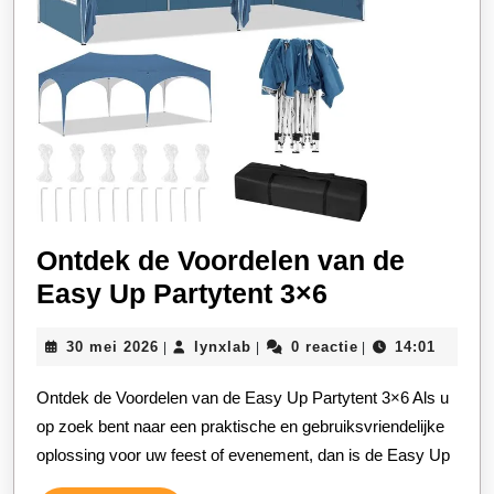
Ontdek de Voordelen van de
Ontdek
Easy Up Partytent 3×6
de
30
lynxlab
30 mei 2026
lynxlab
0 reactie
14:01
|
|
|
Voordelen
mei
van
2026
Ontdek de Voordelen van de Easy Up Partytent 3×6 Als u
de
op zoek bent naar een praktische en gebruiksvriendelijke
Easy
oplossing voor uw feest of evenement, dan is de Easy Up
Up