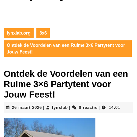
lynxlab.org
3x6
Ontdek de Voordelen van een Ruime 3×6 Partytent voor
Jouw Feest!
Ontdek de Voordelen van een
Ruime 3×6 Partytent voor
Jouw Feest!
26
lynxlab
26 maart 2026
lynxlab
0 reactie
14:01
|
|
|
maart
2026