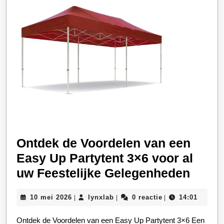
Ontdek de Voordelen van een
Easy Up Partytent 3×6 voor al
Ontd
uw Feestelijke Gelegenheden
de
10
lynxlab
10 mei 2026
lynxlab
0 reactie
14:01
|
|
|
Voord
mei
van
2026
Ontdek de Voordelen van een Easy Up Partytent 3×6 Een