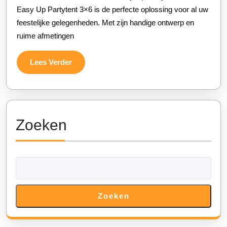
een
Easy Up Partytent 3×6 is de perfecte oplossing voor al uw
Easy
feestelijke gelegenheden. Met zijn handige ontwerp en
ruime afmetingen
Up
Party
Lees
Lees Verder
3×6
Verder
voor
al
uw
Zoeken
Feest
Gele
Zoeken