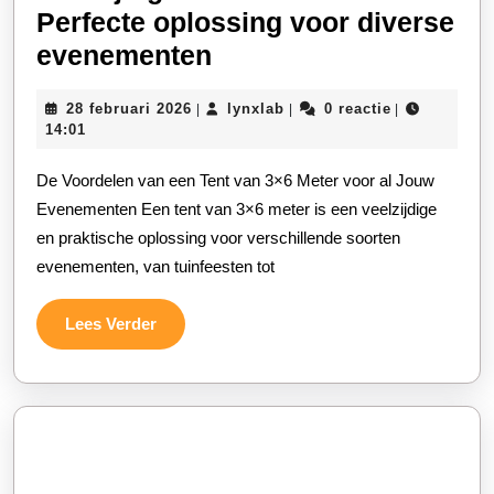
Perfecte oplossing voor diverse
Veelzijdige
evenementen
tent
28
lynxlab
28 februari 2026
lynxlab
0 reactie
|
|
|
van
februari
14:01
3×6
2026
De Voordelen van een Tent van 3×6 Meter voor al Jouw
meter:
Evenementen Een tent van 3×6 meter is een veelzijdige
Perfecte
en praktische oplossing voor verschillende soorten
oplossing
evenementen, van tuinfeesten tot
voor
diverse
Lees
Lees Verder
evenementen
Verder