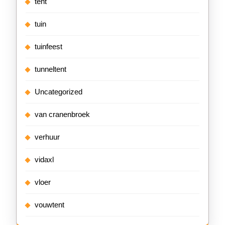
tent
tuin
tuinfeest
tunneltent
Uncategorized
van cranenbroek
verhuur
vidaxl
vloer
vouwtent