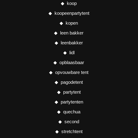
koop
koopeenpartytent
kopen
leen bakker
leenbakker
lidl
opblaasbaar
opvouwbare tent
pagodetent
partytent
partytenten
quechua
second
stretchtent