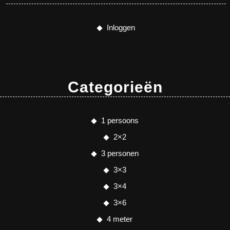
Inloggen
Categorieën
1 persoons
2×2
3 personen
3×3
3×4
3×6
4 meter