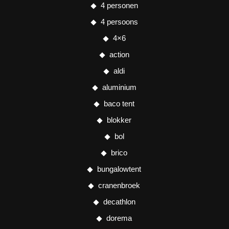
4 personen
4 persoons
4×6
action
aldi
aluminium
baco tent
blokker
bol
brico
bungalowtent
cranenbroek
decathlon
dorema