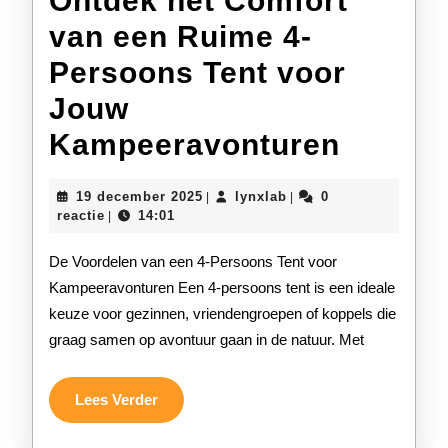
Ontdek het Comfort
van een Ruime 4-
Persoons Tent voor
Jouw
Ontdek
Kampeeravonturen
het
19
lynxlab
19 december 2025
lynxlab
0
|
|
Comfor
december
reactie
14:01
|
2025
van
De Voordelen van een 4-Persoons Tent voor
een
Kampeeravonturen Een 4-persoons tent is een ideale
keuze voor gezinnen, vriendengroepen of koppels die
Ruime
graag samen op avontuur gaan in de natuur. Met
4-
Persoo
Lees
Lees Verder
Verder
Tent