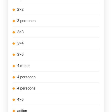
2×2
3 personen
3×3
3×4
3×6
4 meter
4 personen
4 persoons
4×6
action