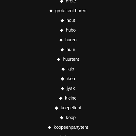
grote
grote tent huren
hout
hubo
huren
huur
huurtent
iglo
ikea
jysk
kleine
koepeltent
koop
koopeenpartytent