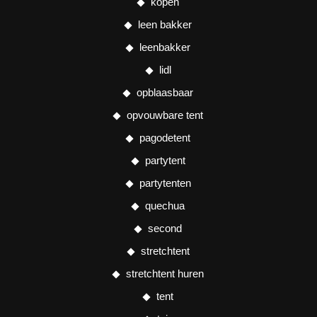
kopen
leen bakker
leenbakker
lidl
opblaasbaar
opvouwbare tent
pagodetent
partytent
partytenten
quechua
second
stretchtent
stretchtent huren
tent