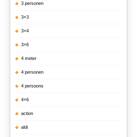
3 personen
3×3
3×4
3×6
4 meter
4 personen
4 persoons
4×6
action
aldi