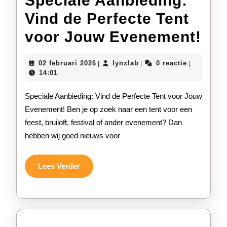
Speciale Aanbieding:
Vind de Perfecte Tent
Spe
voor Jouw Evenement!
Aan
02
lynxlab
02 februari 2026
lynxlab
0 reactie
|
|
|
Vin
februari
14:01
2026
de
Speciale Aanbieding: Vind de Perfecte Tent voor Jouw
Per
Evenement! Ben je op zoek naar een tent voor een
feest, bruiloft, festival of ander evenement? Dan
Ten
hebben wij goed nieuws voor
voo
Jo
Lees
Lees Verder
Verder
Ev