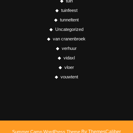
tuin
tuinfeest
tunneltent
Uncategorized
van cranenbroek
verhuur
vidaxl
vloer
vouwtent
Summer Camp WordPress Theme
By ThemesCaliber