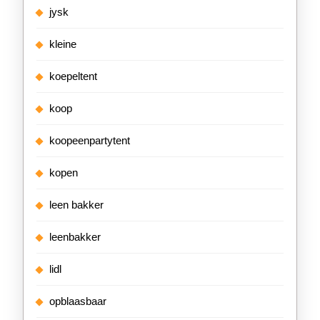
jysk
kleine
koepeltent
koop
koopeenpartytent
kopen
leen bakker
leenbakker
lidl
opblaasbaar