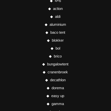
4×6
action
aldi
aluminium
baco tent
blokker
bol
brico
bungalowtent
cranenbroek
decathlon
dorema
easy up
gamma