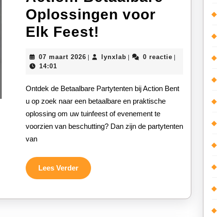
Oplossingen voor
Voordelige
Elk Feest!
Partytenten
07
lynxlab
07 maart 2026
lynxlab
0 reactie
|
|
|
bij
maart
14:01
2026
Action:
Ontdek de Betaalbare Partytenten bij Action Bent
Betaalbare
u op zoek naar een betaalbare en praktische
oplossing om uw tuinfeest of evenement te
Oplossingen
voorzien van beschutting? Dan zijn de partytenten
voor
van
Elk
Feest!
Lees
Lees Verder
Verder