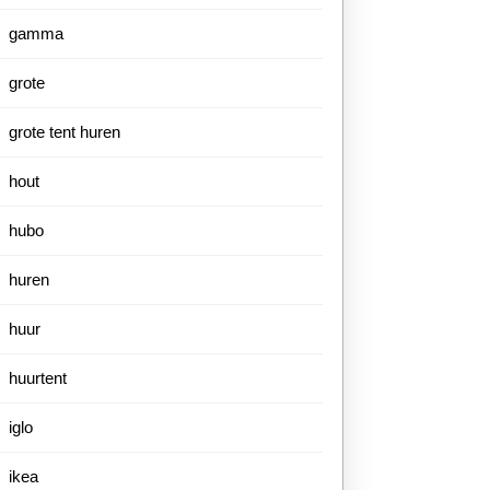
gamma
grote
grote tent huren
are
hout
nten
hubo
huren
huur
huurtent
iglo
ent!
ikea