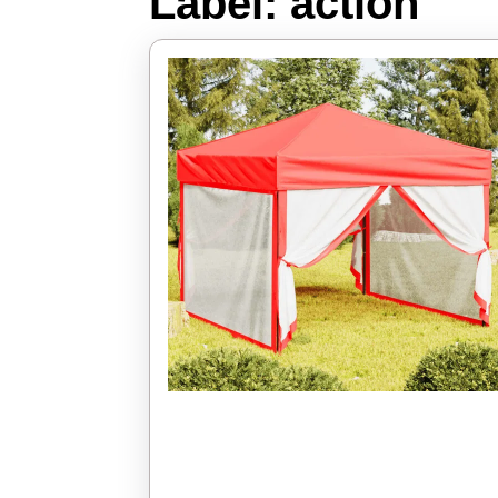
Label:
action