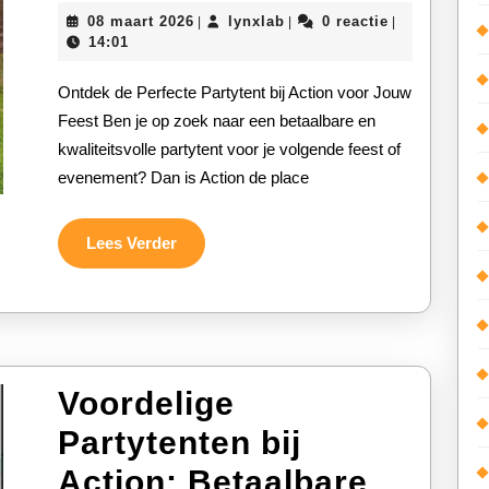
jouw
08
lynxlab
08 maart 2026
lynxlab
0 reactie
|
|
|
ideale
maart
14:01
2026
partytent
Ontdek de Perfecte Partytent bij Action voor Jouw
bij
Feest Ben je op zoek naar een betaalbare en
kwaliteitsvolle partytent voor je volgende feest of
Action
evenement? Dan is Action de place
voor
elk
Lees
Lees Verder
Verder
feest!
Voordelige
Partytenten bij
Action: Betaalbare