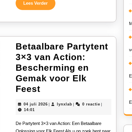
Feestje
Lees
Lees Verder
Verder
M
Betaalbare Partytent
v
3×3 van Action:
Bescherming en
Gemak voor Elk
E
Betaalbare
Feest
Partytent
E
04
lynxlab
04 juli 2026
lynxlab
0 reactie
|
|
|
3×3
juli
14:01
2026
van
De Partytent 3×3 van Action: Een Betaalbare
Action:
Oplossing voor Elk Feest Als u op zoek bent naar