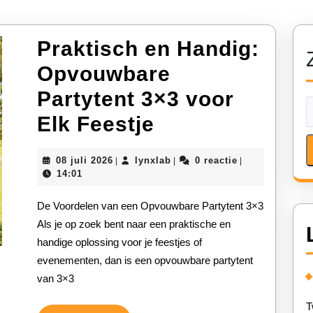
Praktisch en Handig:
Opvouwbare
Partytent 3×3 voor
Praktisch
Elk Feestje
en
08
lynxlab
08 juli 2026
lynxlab
0 reactie
|
|
|
Handig:
juli
14:01
2026
Opvouwbare
De Voordelen van een Opvouwbare Partytent 3×3
Partytent
Als je op zoek bent naar een praktische en
handige oplossing voor je feestjes of
3×3
evenementen, dan is een opvouwbare partytent
voor
van 3×3
Elk
T