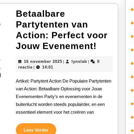
Betaalbare
Partytenten van
Action: Perfect voor
Betaalb
Jouw Evenement!
Partyte
16
lynxlab
16 november 2025
lynxlab
0
|
|
van
november
reactie
14:01
|
2025
Action:
Artikel: Partytent Action De Populaire Partytenten
Perfect
van Action: Betaalbare Oplossing voor Jouw
Evenementen Party’s en evenementen in de
voor
buitenlucht worden steeds populairder, en een
Jouw
essentieel element voor het creëren van
Evenem
Lees
Lees Verder