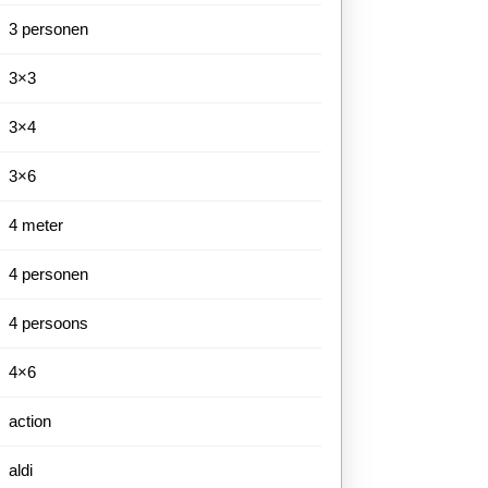
3 personen
3×3
3×4
3×6
4 meter
4 personen
4 persoons
4×6
action
aldi