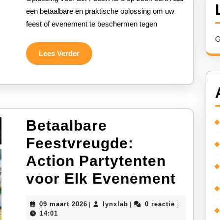
een betaalbare en praktische oplossing om uw
Bescherming
feest of evenement te beschermen tegen
en
G
Gemak
Lees
Lees Verder
Verder
voor
Elk
Feest
Betaalbare
Feestvreugde:
Action Partytenten
Betaa
voor Elk Evenement
Feest
09
lynxlab
09 maart 2026
lynxlab
0 reactie
|
|
|
Actio
maart
14:01