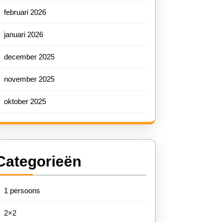
tenten
februari 2026
januari 2026
december 2025
ement
november 2025
oktober 2025
Categorieën
1 persoons
2×2