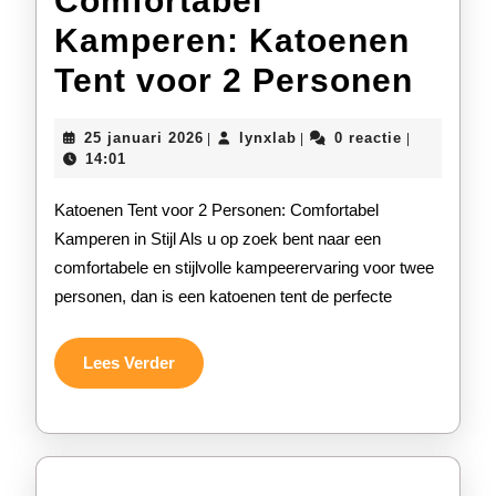
Comfortabel
Kamperen: Katoenen
Comf
Tent voor 2 Personen
Kamp
25
lynxlab
25 januari 2026
lynxlab
0 reactie
|
|
|
Kato
januari
14:01
2026
Tent
Katoenen Tent voor 2 Personen: Comfortabel
voor
Kamperen in Stijl Als u op zoek bent naar een
comfortabele en stijlvolle kampeerervaring voor twee
2
personen, dan is een katoenen tent de perfecte
Pers
Lees
Lees Verder
Verder