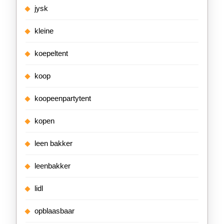
jysk
kleine
koepeltent
koop
koopeenpartytent
kopen
leen bakker
leenbakker
lidl
opblaasbaar