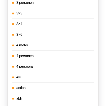
3 personen
3×3
3×4
3×6
4 meter
4 personen
4 persoons
4×6
action
aldi