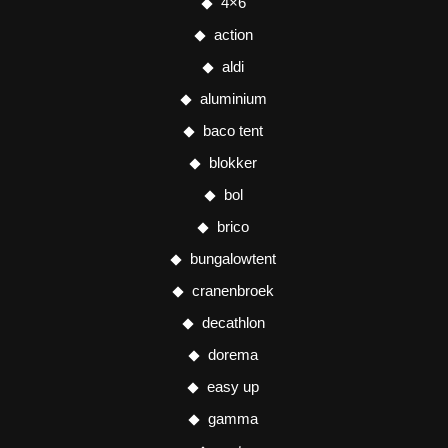
4×6
action
aldi
aluminium
baco tent
blokker
bol
brico
bungalowtent
cranenbroek
decathlon
dorema
easy up
gamma