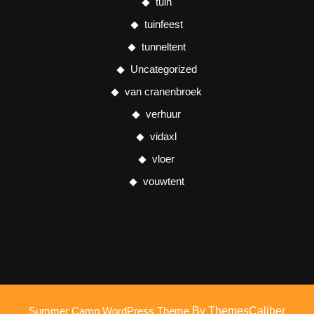
tuin
tuinfeest
tunneltent
Uncategorized
van cranenbroek
verhuur
vidaxl
vloer
vouwtent
Summer Camp WordPress Theme
By ThemesCaliber