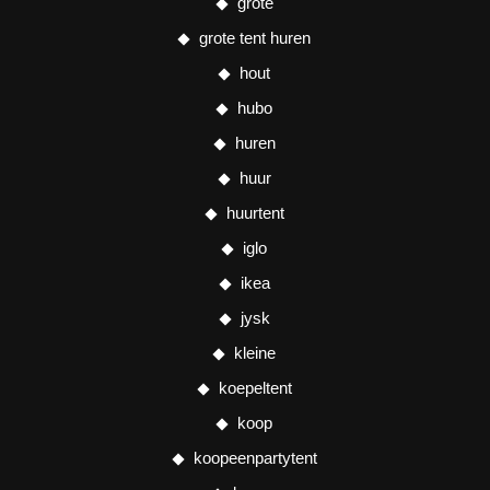
grote
grote tent huren
hout
hubo
huren
huur
huurtent
iglo
ikea
jysk
kleine
koepeltent
koop
koopeenpartytent