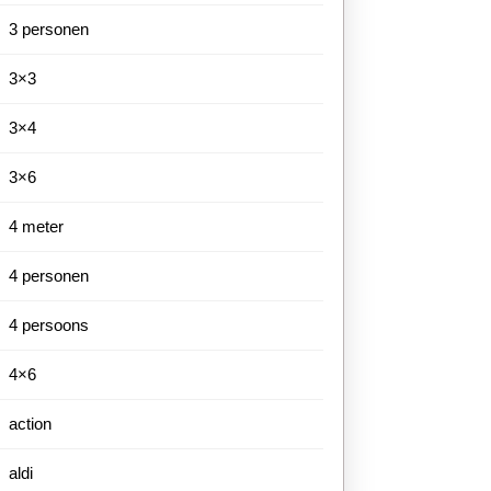
3 personen
3×3
3×4
3×6
4 meter
4 personen
4 persoons
4×6
action
aldi