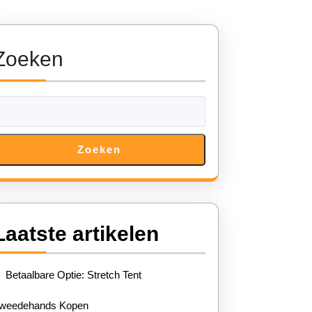
Zoeken
Zoeken
e
tent
Laatste artikelen
getelijk
Betaalbare Optie: Stretch Tent
!
weedehands Kopen