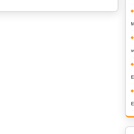
M
v
E
E