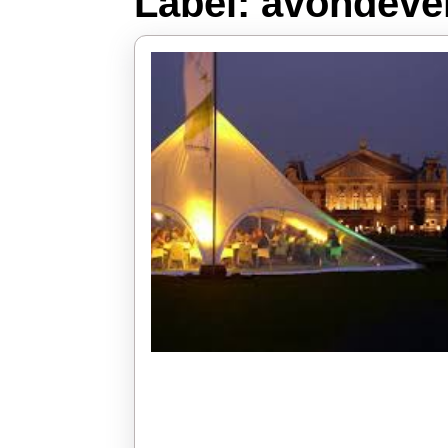
Label:
avondeve