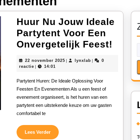
nementen
Huur Nu Jouw Ideale
Partytent Voor Een
Huur
Onvergetelijk Feest!
Nu
22
lynxlab
22 november 2025
lynxlab
0
|
|
Jouw
november
reactie
14:01
|
2025
Ideal
Partytent Huren: De Ideale Oplossing Voor
Party
Feesten En Evenementen Als u een feest of
evenement organiseert, is het huren van een
Voor
partytent een uitstekende keuze om uw gasten
Een
comfortabel te
Onver
Feest
Lees
Lees Verder
T
Verder