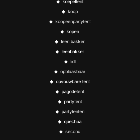
koepeltent
koop
koopeenpartytent
kopen
leen bakker
leenbakker
lidl
opblaasbaar
opvouwbare tent
pagodetent
partytent
partytenten
quechua
second