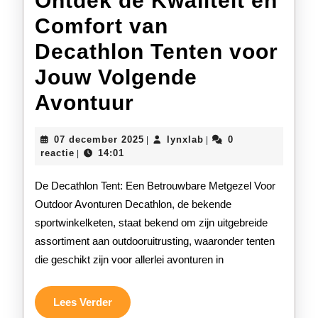
Ontdek de Kwaliteit en
Comfort van
Decathlon Tenten voor
Jouw Volgende
Ontdek
Avontuur
de
07
lynxlab
07 december 2025
lynxlab
0
|
|
Kwaliteit
december
reactie
14:01
|
2025
en
De Decathlon Tent: Een Betrouwbare Metgezel Voor
Comfort
Outdoor Avonturen Decathlon, de bekende
sportwinkelketen, staat bekend om zijn uitgebreide
van
assortiment aan outdooruitrusting, waaronder tenten
Decathlon
die geschikt zijn voor allerlei avonturen in
Tenten
voor
Lees
Lees Verder
Verder