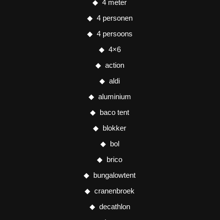
4 meter
4 personen
4 persoons
4×6
action
aldi
aluminium
baco tent
blokker
bol
brico
bungalowtent
cranenbroek
decathlon