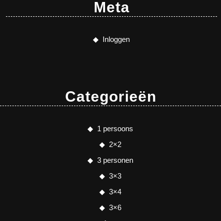
Meta
Inloggen
Categorieën
1 persoons
2×2
3 personen
3×3
3×4
3×6