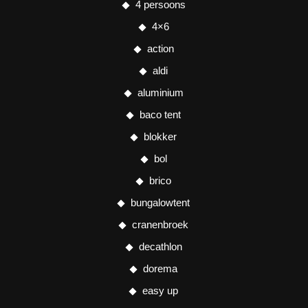
4 persoons
4×6
action
aldi
aluminium
baco tent
blokker
bol
brico
bungalowtent
cranenbroek
decathlon
dorema
easy up