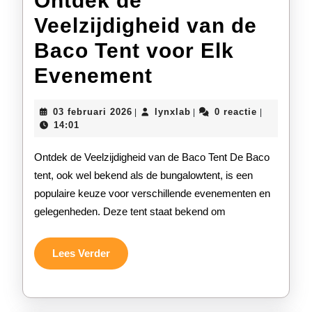
Ontdek de
Veelzijdigheid van de
Baco Tent voor Elk
Ontdek
Evenement
de
03
lynxlab
03 februari 2026
lynxlab
0 reactie
|
|
|
Veelzijdigheid
februari
14:01
2026
van
Ontdek de Veelzijdigheid van de Baco Tent De Baco
de
tent, ook wel bekend als de bungalowtent, is een
populaire keuze voor verschillende evenementen en
Baco
gelegenheden. Deze tent staat bekend om
Tent
voor
Lees
Lees Verder
Verder
Elk
Evenement