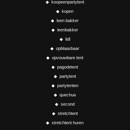
koopeenpartytent
kopen
leen bakker
leenbakker
lidl
opblaasbaar
opvouwbare tent
pagodetent
partytent
partytenten
quechua
second
stretchtent
stretchtent huren