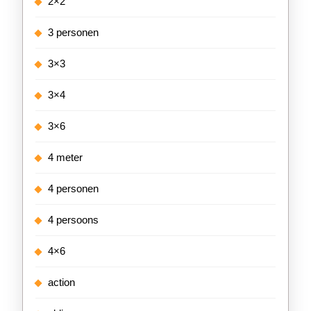
2×2
3 personen
3×3
3×4
3×6
4 meter
4 personen
4 persoons
4×6
action