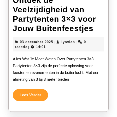
Ontdek de
Veelzijdigheid van
Partytenten 3×3 voor
Ontde
Jouw Buitenfeestjes
de
03
lynxlab
03 december 2025
lynxlab
0
|
|
Veelzi
december
reactie
14:01
|
2025
van
Alles Wat Je Moet Weten Over Partytenten 3×3
Party
Partytenten 3×3 zijn de perfecte oplossing voor
feesten en evenementen in de buitenlucht. Met een
3×3
afmeting van 3 bij 3 meter bieden
voor
Jouw
Lees
Lees Verder
Verder
Buite