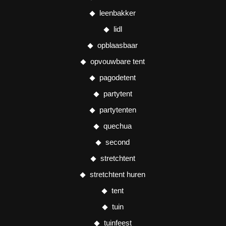
leenbakker
lidl
opblaasbaar
opvouwbare tent
pagodetent
partytent
partytenten
quechua
second
stretchtent
stretchtent huren
tent
tuin
tuinfeest