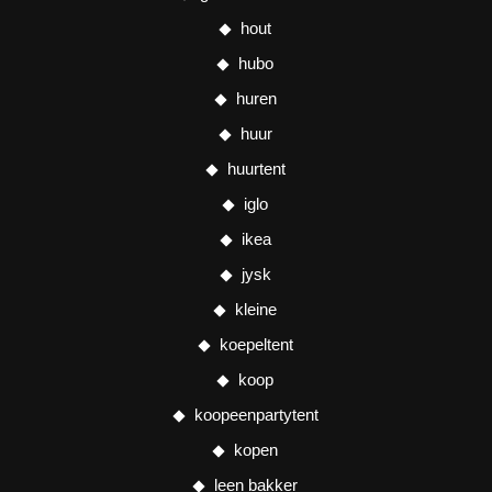
hout
hubo
huren
huur
huurtent
iglo
ikea
jysk
kleine
koepeltent
koop
koopeenpartytent
kopen
leen bakker