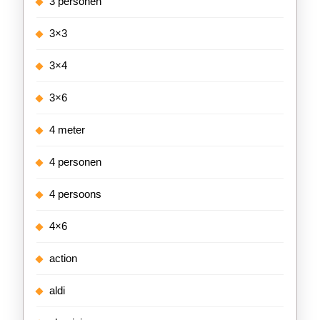
3 personen
3×3
3×4
3×6
4 meter
4 personen
4 persoons
4×6
action
aldi