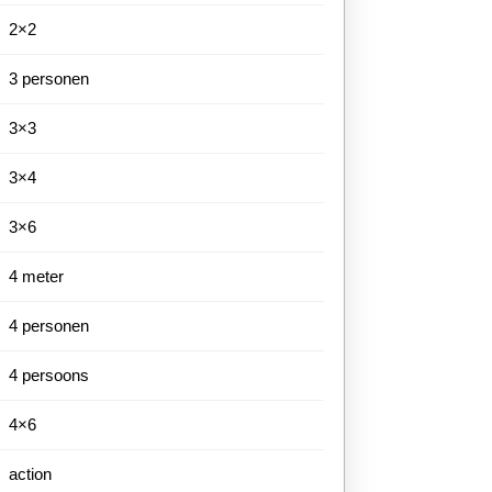
2×2
3 personen
3×3
3×4
3×6
4 meter
4 personen
4 persoons
4×6
action