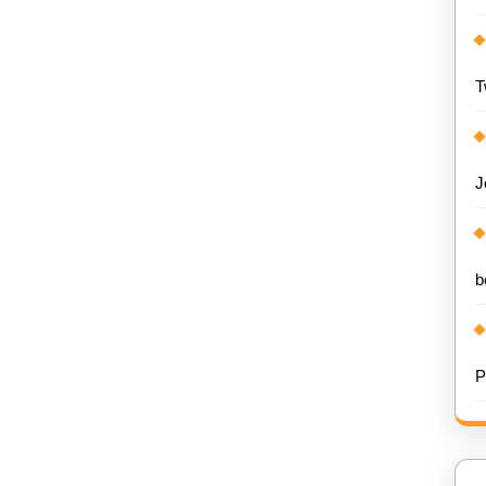
T
J
b
P