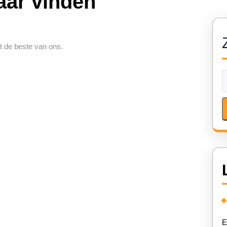
aar vinden
t de beste van ons.
E