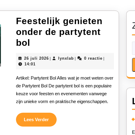
Feestelijk genieten
onder de partytent
Feestelijk
bol
genieten
26
lynxlab
26 juli 2026
lynxlab
0 reactie
|
|
|
onder
juli
14:01
2026
de
Artikel: Partytent Bol Alles wat je moet weten over
partytent
de Partytent Bol De partytent bol is een populaire
keuze voor feesten en evenementen vanwege
bol
zijn unieke vorm en praktische eigenschappen.
Lees
Lees Verder
Verder
E