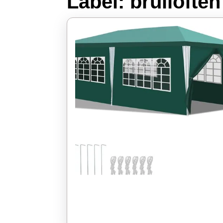
Label:
bruiloften