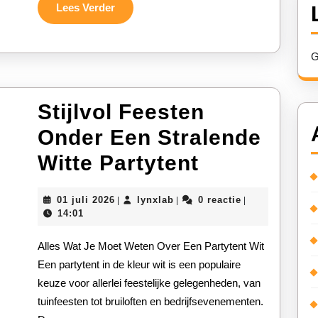
voor
Lees
Lees Verder
Verder
Jouw
Evenement
G
Stijlvol Feesten
Onder Een Stralende
Stijlvol
Witte Partytent
Feesten
01
lynxlab
01 juli 2026
lynxlab
0 reactie
|
|
|
Onder
juli
14:01
2026
Een
Alles Wat Je Moet Weten Over Een Partytent Wit
Stralende
Een partytent in de kleur wit is een populaire
keuze voor allerlei feestelijke gelegenheden, van
Witte
tuinfeesten tot bruiloften en bedrijfsevenementen.
Partytent