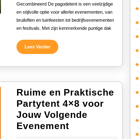
de
Gecombineerd De pagodetent is een veelzijdige
en stijlvolle optie voor allerlei evenementen, van
Pagodetent
bruiloften en tuinfeesten tot bedrijfsevenementen
voor
en festivals. Met zijn kenmerkende puntige dak
Jouw
Speciale
Lees
Lees Verder
Verder
Gelegenheid
Ruime en Praktische
Partytent 4×8 voor
Jouw Volgende
Ruime
Evenement
en