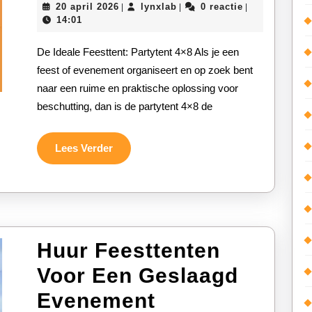
20
lynxlab
20 april 2026
lynxlab
0 reactie
|
|
|
Praktische
april
14:01
2026
Partytent
De Ideale Feesttent: Partytent 4×8 Als je een
4×8
feest of evenement organiseert en op zoek bent
naar een ruime en praktische oplossing voor
voor
beschutting, dan is de partytent 4×8 de
Jouw
Volgende
Lees
Lees Verder
Verder
Evenement
Huur Feesttenten
Voor Een Geslaagd
Huur
Evenement