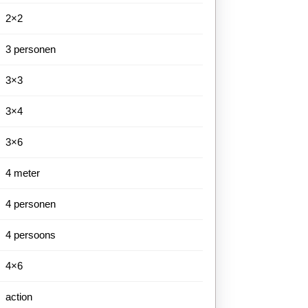
2×2
3 personen
3×3
3×4
3×6
4 meter
4 personen
4 persoons
4×6
action