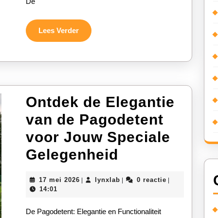
De
Lees
Lees Verder
Verder
Ontdek de Elegantie
van de Pagodetent
voor Jouw Speciale
Ontdek
Gelegenheid
de
17
lynxlab
17 mei 2026
lynxlab
0 reactie
|
|
|
Elegantie
mei
14:01
2026
van
De Pagodetent: Elegantie en Functionaliteit