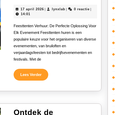
Feesttenten
17
lynxlab
17 april 2026
lynxlab
0 reactie
|
|
|
Voor
april
14:01
2026
Een
Feesttenten Verhuur: De Perfecte Oplossing Voor
Geslaagd
Elk Evenement Feesttenten huren is een
populaire keuze voor het organiseren van diverse
Evenement
evenementen, van bruiloften en
verjaardagsfeesten tot bedrijfsevenementen en
festivals. Met de
Lees
Lees Verder
Verder
Ontdek de