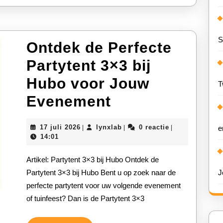
S
Ontdek de Perfecte
Partytent 3×3 bij
Hubo voor Jouw
T
Ontdek
Evenement
de
17
lynxlab
17 juli 2026
lynxlab
0 reactie
|
|
|
e
Perfecte
juli
14:01
2026
Partytent
Artikel: Partytent 3×3 bij Hubo Ontdek de
3×3
Partytent 3×3 bij Hubo Bent u op zoek naar de
J
perfecte partytent voor uw volgende evenement
bij
of tuinfeest? Dan is de Partytent 3×3
Hubo