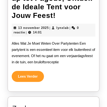
de Ideale Tent voor
Alles
Jouw Feest!
Over
13
lynxlab
13 november 2025
lynxlab
0
|
|
Partytenten:
november
reactie
14:01
|
2025
Van
Alles Wat Je Moet Weten Over Partytenten Een
Pop-
partytent is een essentieel item voor elk buitenfeest of
evenement. Of het nu gaat om een verjaardagsfeest
up
in de tuin, een bruiloftsreceptie
tot
Pagode,
Lees
Lees Verder
Verder
Ontdek
de
Ideale