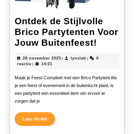
Ontdek de Stijlvolle
Brico Partytenten Voor
Ontdek
Jouw Buitenfeest!
de
28
lynxlab
28 november 2025
lynxlab
0
|
|
Stijlvoll
november
reactie
14:01
|
2025
Brico
Maak je Feest Compleet met een Brico Partytent Als
Partyte
je een feest of evenement in de buitenlucht plant, is
een partytent een essentieel item om ervoor te
Voor
zorgen dat je
Jouw
Buitenfe
Lees
Lees Verder
Verder