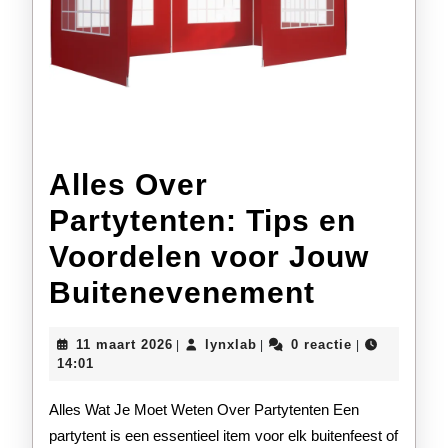
Alles Over
Partytenten: Tips en
Voordelen voor Jouw
Alles
Buitenevenement
Over
11
lynxlab
11 maart 2026
lynxlab
0 reactie
|
|
|
Partyten
maart
14:01
2026
Tips
Alles Wat Je Moet Weten Over Partytenten Een
en
partytent is een essentieel item voor elk buitenfeest of