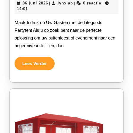
06
lynxlab
06 juni 2026
lynxlab
0 reactie
|
|
|
Stijlvolle
juni
14:01
2026
Lifegoods
Maak Indruk op Uw Gasten met de Lifegoods
Partytent
Partytent Als u op zoek bent naar de perfecte
oplossing om uw buitenfeest of evenement naar een
Voor
hoger niveau te tillen, dan
Een
Onvergetelijk
Lees
Lees Verder
Verder
Buitenfeest!