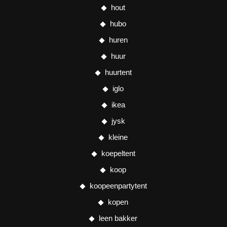
hout
hubo
huren
huur
huurtent
iglo
ikea
jysk
kleine
koepeltent
koop
koopeenpartytent
kopen
leen bakker