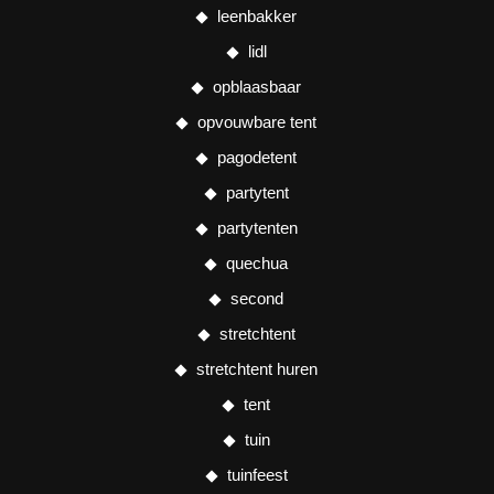
leenbakker
lidl
opblaasbaar
opvouwbare tent
pagodetent
partytent
partytenten
quechua
second
stretchtent
stretchtent huren
tent
tuin
tuinfeest