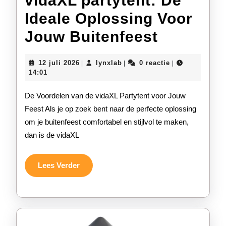
vidaXL partytent: De
Ideale Oplossing Voor
vidaXL
Jouw Buitenfeest
partytent
12
lynxlab
12 juli 2026
lynxlab
0 reactie
|
|
|
De
juli
14:01
2026
Ideale
De Voordelen van de vidaXL Partytent voor Jouw
Oplossi
Feest Als je op zoek bent naar de perfecte oplossing
om je buitenfeest comfortabel en stijlvol te maken,
Voor
dan is de vidaXL
Jouw
Buitenfe
Lees
Lees Verder
Verder