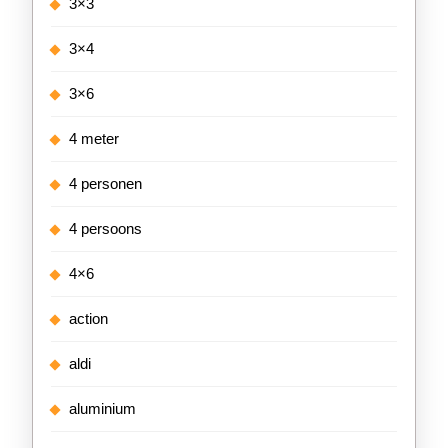
3×3
3×4
3×6
4 meter
4 personen
4 persoons
4×6
action
aldi
aluminium