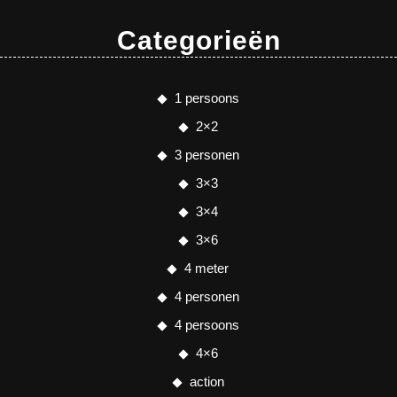
Categorieën
1 persoons
2×2
3 personen
3×3
3×4
3×6
4 meter
4 personen
4 persoons
4×6
action