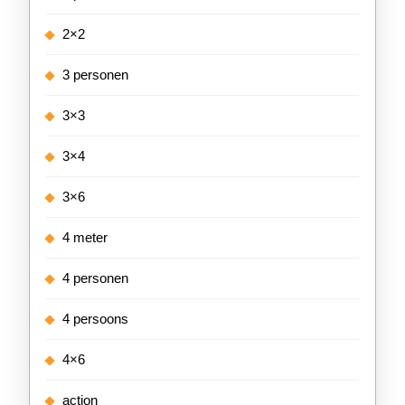
2×2
3 personen
3×3
3×4
3×6
4 meter
4 personen
4 persoons
4×6
action