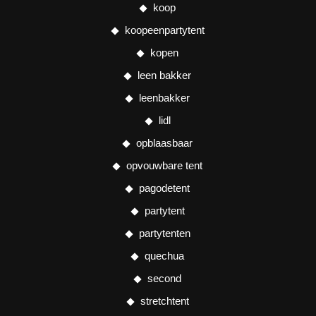
koop
koopeenpartytent
kopen
leen bakker
leenbakker
lidl
opblaasbaar
opvouwbare tent
pagodetent
partytent
partytenten
quechua
second
stretchtent