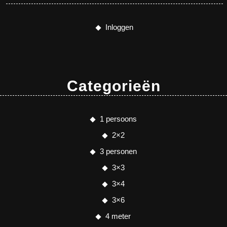
Inloggen
Categorieën
1 persoons
2×2
3 personen
3×3
3×4
3×6
4 meter