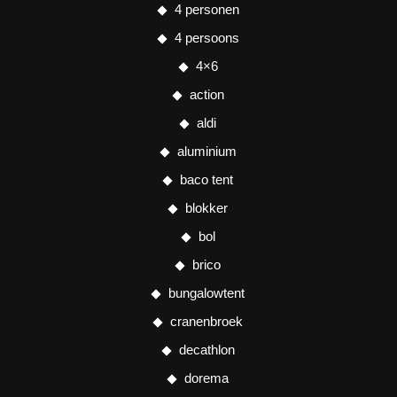
4 personen
4 persoons
4×6
action
aldi
aluminium
baco tent
blokker
bol
brico
bungalowtent
cranenbroek
decathlon
dorema