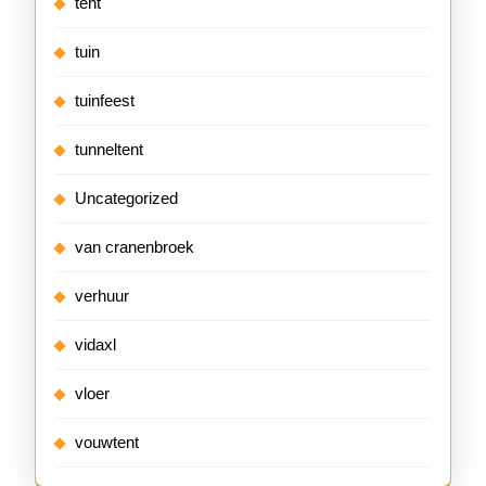
tent
tuin
tuinfeest
tunneltent
Uncategorized
van cranenbroek
verhuur
vidaxl
vloer
vouwtent