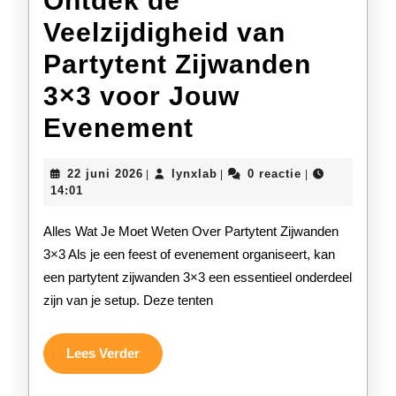
Ontdek de
Veelzijdigheid van
Partytent Zijwanden
3×3 voor Jouw
Ontdek
Evenement
de
22
lynxlab
22 juni 2026
lynxlab
0 reactie
|
|
|
Veelzijdigheid
juni
14:01
2026
van
Alles Wat Je Moet Weten Over Partytent Zijwanden
Partytent
3×3 Als je een feest of evenement organiseert, kan
een partytent zijwanden 3×3 een essentieel onderdeel
Zijwanden
zijn van je setup. Deze tenten
3×3
voor
Lees
Lees Verder
Verder
Jouw