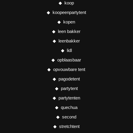
koop
koopeenpartytent
kopen
leen bakker
leenbakker
lidl
opblaasbaar
opvouwbare tent
pagodetent
partytent
partytenten
quechua
second
stretchtent