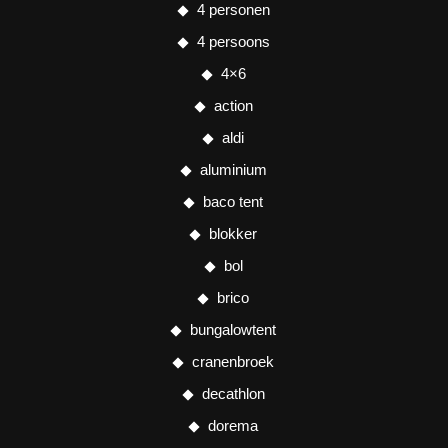
4 personen
4 persoons
4×6
action
aldi
aluminium
baco tent
blokker
bol
brico
bungalowtent
cranenbroek
decathlon
dorema