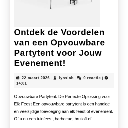
Ontdek de Voordelen
van een Opvouwbare
Partytent voor Jouw
Ontdek
Evenement!
de
22
lynxlab
22 maart 2026
lynxlab
0 reactie
|
|
|
Voordelen
maart
14:01
2026
van
Opvouwbare Partytent: De Perfecte Oplossing voor
een
Elk Feest Een opvouwbare partytent is een handige
en veelzijdige toevoeging aan elk feest of evenement.
Opvouwbare
Of u nu een tuinfeest, barbecue, bruiloft of
Partytent