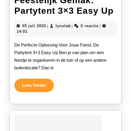
Feestelijk Gemak:
Fees
Partytent 3×3 Easy Up
Gem
05
lynxlab
05 juli 2026
lynxlab
0 reactie
|
|
|
Par
juli
14:01
2026
3×3
De Perfecte Oplossing Voor Jouw Feest: De
Eas
Partytent 3×3 Easy Up Ben je van plan om een
feestje te organiseren in de tuin of op een andere
Up
buitenlocatie? Dan is
Lees
Lees Verder
Verder