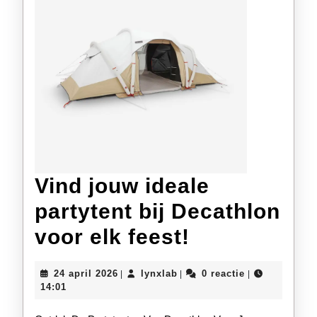
Vind jouw ideale
partytent bij Decathlon
Vind
voor elk feest!
jouw
24
lynxlab
24 april 2026
lynxlab
0 reactie
|
|
|
ideale
april
14:01
2026
partytent