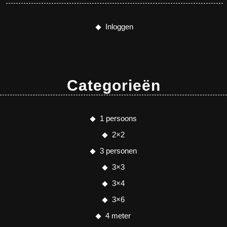
Inloggen
Categorieën
1 persoons
2×2
3 personen
3×3
3×4
3×6
4 meter