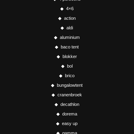
4×6
action
aldi
aluminium
baco tent
blokker
bol
brico
bungalowtent
cranenbroek
decathlon
dorema
easy up
gamma