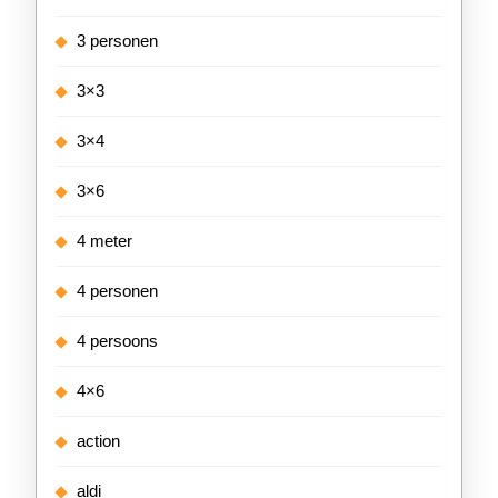
3 personen
3×3
3×4
3×6
4 meter
4 personen
4 persoons
4×6
action
aldi