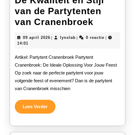
De Kwaliteit en Stijl
van de Partytenten
De
van Cranenbroek
Kwaliteit
09
lynxlab
09 april 2026
lynxlab
0 reactie
|
|
|
en
april
14:01
2026
Stijl
Artikel: Partytent Cranenbroek Partytent
van
Cranenbroek: De Ideale Oplossing Voor Jouw Feest
Op zoek naar de perfecte partytent voor jouw
de
volgende feest of evenement? Dan is de partytent
Partyten
van Cranenbroek misschien
van
Cranenb
Lees
Lees Verder
Verder