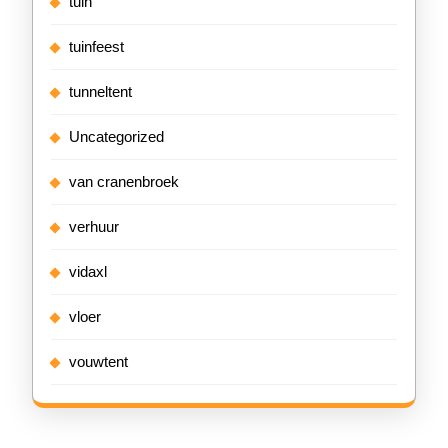
tuin
tuinfeest
tunneltent
Uncategorized
van cranenbroek
verhuur
vidaxl
vloer
vouwtent