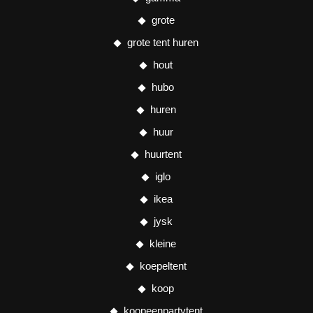
grote
grote tent huren
hout
hubo
huren
huur
huurtent
iglo
ikea
jysk
kleine
koepeltent
koop
koopeenpartytent