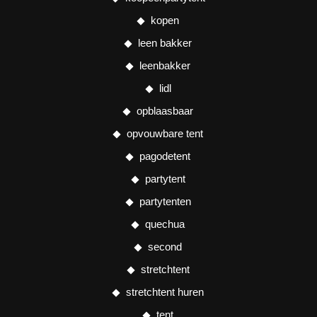
kopen
leen bakker
leenbakker
lidl
opblaasbaar
opvouwbare tent
pagodetent
partytent
partytenten
quechua
second
stretchtent
stretchtent huren
tent