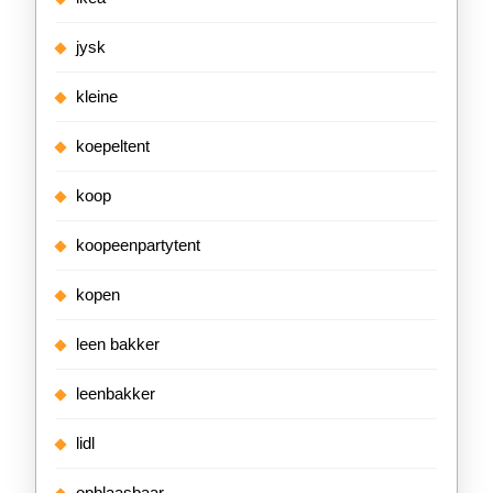
jysk
kleine
koepeltent
koop
koopeenpartytent
kopen
leen bakker
leenbakker
lidl
opblaasbaar