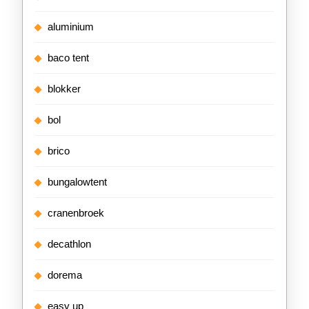
aluminium
baco tent
blokker
bol
brico
bungalowtent
cranenbroek
decathlon
dorema
easy up