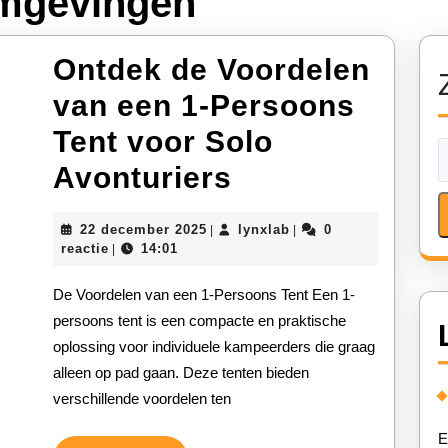
omgevingen
Ontdek de Voordelen
van een 1-Persoons
Tent voor Solo
Ontdek
Avonturiers
de
22
lynxlab
22 december 2025
lynxlab
0
|
|
Voordelen
december
reactie
14:01
|
2025
van
De Voordelen van een 1-Persoons Tent Een 1-
een
persoons tent is een compacte en praktische
oplossing voor individuele kampeerders die graag
1-
alleen op pad gaan. Deze tenten bieden
Persoons
verschillende voordelen ten
Tent
E