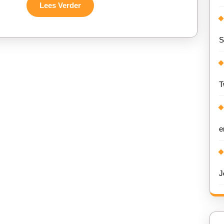
voor
Lees
Lees Verder
Verder
Solo
S
Avonturiers
T
e
J