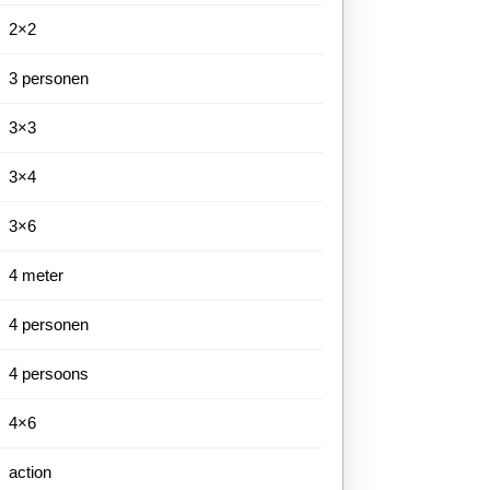
2×2
3 personen
3×3
3×4
3×6
4 meter
4 personen
4 persoons
4×6
action