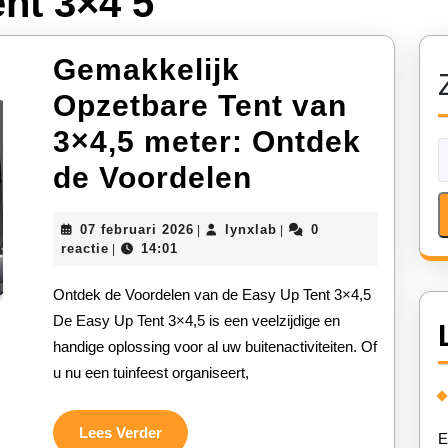
ent 3×4 5
Gemakkelijk
Opzetbare Tent van
3×4,5 meter: Ontdek
Gemakkelijk
de Voordelen
Opzetbare
07
lynxlab
07 februari 2026
lynxlab
0
|
|
Tent
februari
reactie
14:01
|
2026
van
Ontdek de Voordelen van de Easy Up Tent 3×4,5
3×4,5
De Easy Up Tent 3×4,5 is een veelzijdige en
handige oplossing voor al uw buitenactiviteiten. Of
meter:
u nu een tuinfeest organiseert,
Ontdek
de
Lees
Lees Verder
E