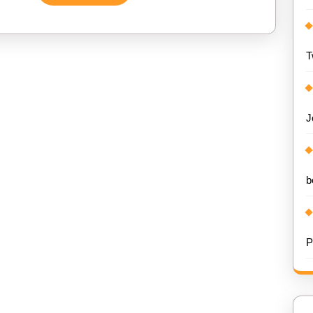
Verder
Voordelen
T
J
b
P