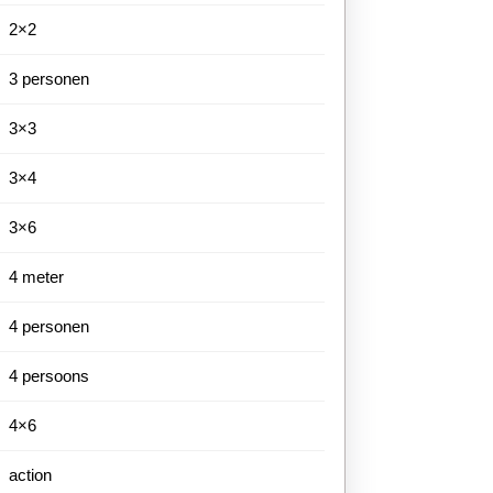
2×2
3 personen
3×3
3×4
3×6
4 meter
4 personen
4 persoons
4×6
action