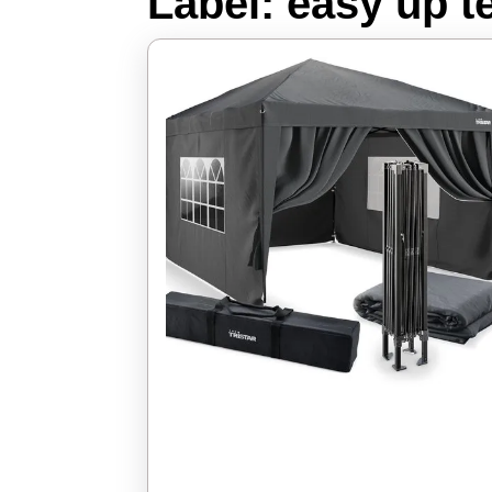
Label:
easy up t