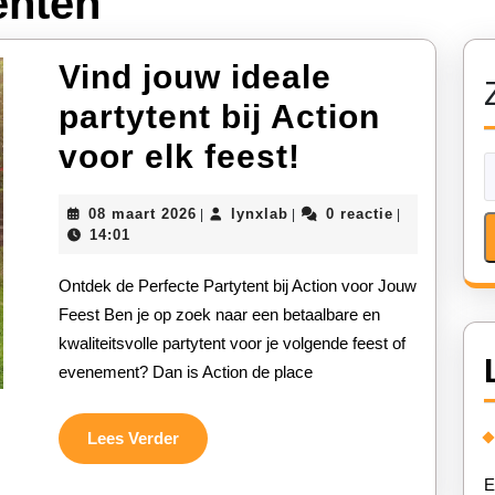
enten
Vind jouw ideale
partytent bij Action
Vind
voor elk feest!
jouw
08
lynxlab
08 maart 2026
lynxlab
0 reactie
|
|
|
ideale
maart
14:01
2026
partytent
Ontdek de Perfecte Partytent bij Action voor Jouw
bij
Feest Ben je op zoek naar een betaalbare en
kwaliteitsvolle partytent voor je volgende feest of
Action
evenement? Dan is Action de place
voor
elk
Lees
Lees Verder
Verder
feest!
E