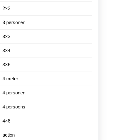
2×2
3 personen
3×3
3×4
3×6
4 meter
4 personen
4 persoons
4×6
action