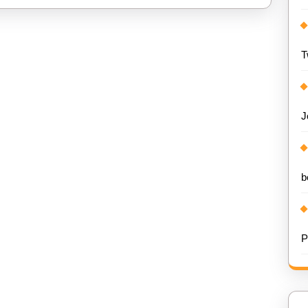
T
J
b
P