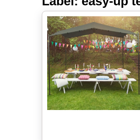
Label:
easy-up t