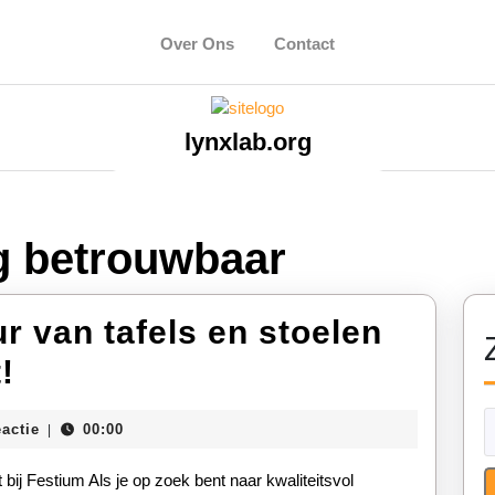
Over Ons
Contact
lynxlab.org
g betrouwbaar
r van tafels en stoelen
Ontdek
!
onze
eactie
00:00
|
verhuur
van