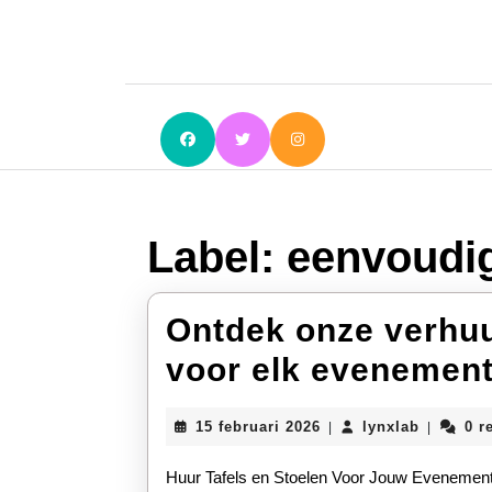
Ga
naar
de
inhoud
Ga
naar
de
inhoud
Label:
eenvoudi
Ontdek onze verhuu
voor elk evenement
15
lynxlab
15 februari 2026
lynxlab
0 r
|
|
februari
2026
Huur Tafels en Stoelen Voor Jouw Evenement bij Festium Als je op zoek bent naar kwaliteitsvol