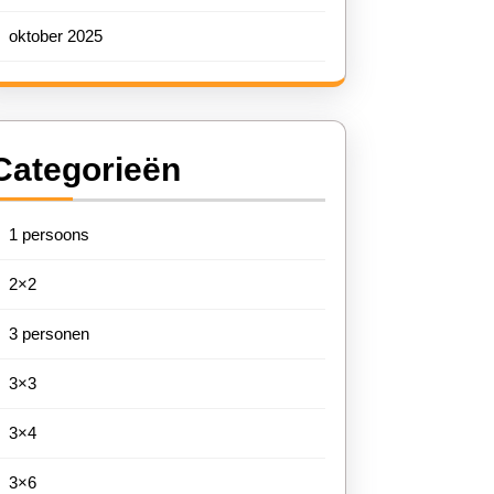
oktober 2025
Categorieën
1 persoons
2×2
3 personen
3×3
3×4
3×6