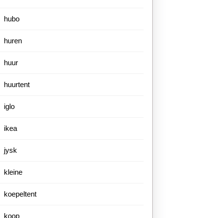
hubo
huren
huur
huurtent
iglo
ikea
jysk
kleine
koepeltent
koop