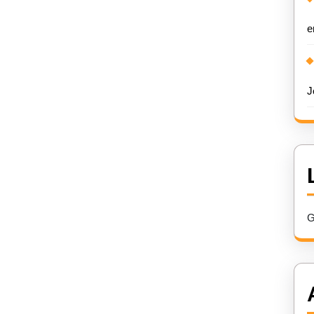
e
J
G