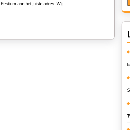
 Festium aan het juiste adres. Wij
tafels
en
stoelen
voor
elk
evenement!
E
S
T