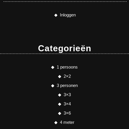
Inloggen
Categorieën
1 persoons
2×2
3 personen
3×3
3×4
3×6
4 meter