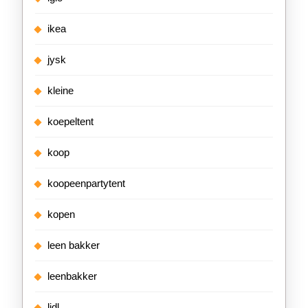
ikea
jysk
kleine
koepeltent
koop
koopeenpartytent
kopen
leen bakker
leenbakker
lidl