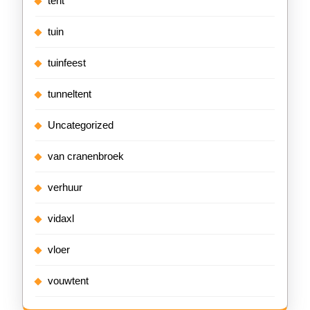
tent
tuin
tuinfeest
tunneltent
Uncategorized
van cranenbroek
verhuur
vidaxl
vloer
vouwtent