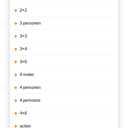
2×2
3 personen
3×3
3×4
3×6
4 meter
4 personen
4 persoons
4×6
action