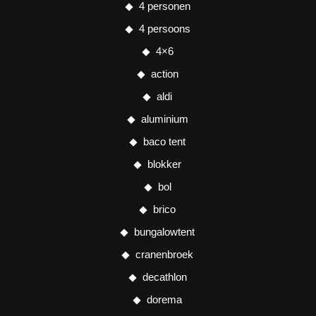
4 personen
4 persoons
4×6
action
aldi
aluminium
baco tent
blokker
bol
brico
bungalowtent
cranenbroek
decathlon
dorema