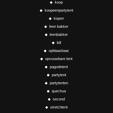
koop
koopeenpartytent
kopen
leen bakker
leenbakker
lidl
opblaasbaar
opvouwbare tent
pagodetent
partytent
partytenten
quechua
second
stretchtent