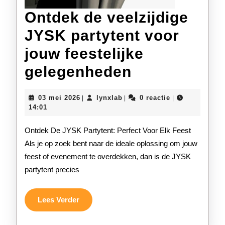
Ontdek de veelzijdige
JYSK partytent voor
jouw feestelijke
Ontdek
gelegenheden
de
03
lynxlab
03 mei 2026
lynxlab
0 reactie
|
|
|
veelzijdige
mei
14:01
2026
JYSK
Ontdek De JYSK Partytent: Perfect Voor Elk Feest
partytent
Als je op zoek bent naar de ideale oplossing om jouw
feest of evenement te overdekken, dan is de JYSK
voor
partytent precies
jouw
feestelijke
Lees
Lees Verder
Verder
gelegenhed