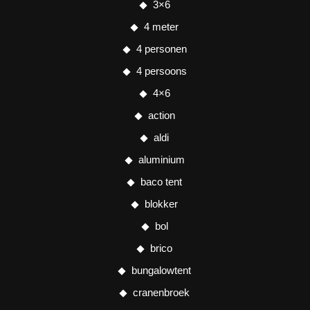
3×6
4 meter
4 personen
4 persoons
4×6
action
aldi
aluminium
baco tent
blokker
bol
brico
bungalowtent
cranenbroek