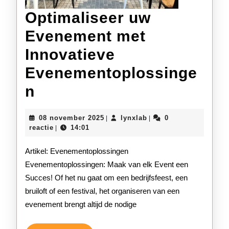
Optimaliseer uw
Evenement met
Innovatieve
Evenementoplossinge
Optimaliseer
n
uw
08
lynxlab
08 november 2025
lynxlab
0
|
|
Evenement
november
reactie
14:01
|
2025
met
Artikel: Evenementoplossingen
Innovatieve
Evenementoplossingen: Maak van elk Event een
Succes! Of het nu gaat om een bedrijfsfeest, een
Evenementoplossingen
bruiloft of een festival, het organiseren van een
evenement brengt altijd de nodige