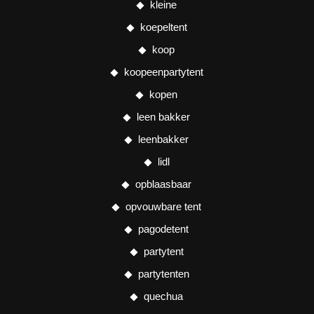
kleine
koepeltent
koop
koopeenpartytent
kopen
leen bakker
leenbakker
lidl
opblaasbaar
opvouwbare tent
pagodetent
partytent
partytenten
quechua