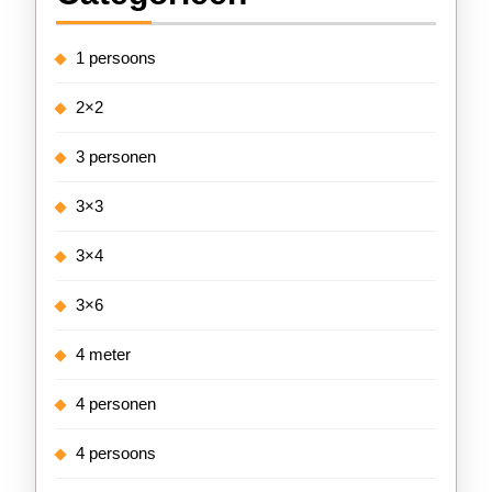
1 persoons
2×2
3 personen
3×3
3×4
3×6
4 meter
4 personen
4 persoons