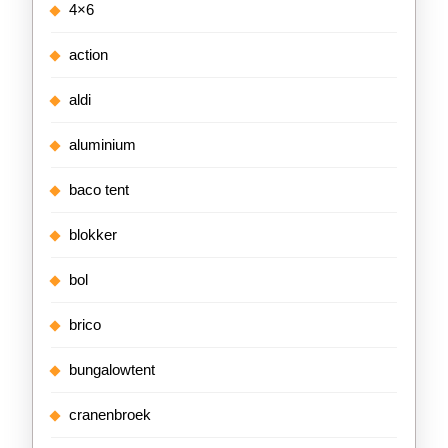
4×6
action
aldi
aluminium
baco tent
blokker
bol
brico
bungalowtent
cranenbroek