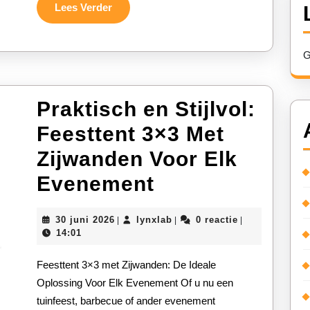
Lees
Lees Verder
Verder
G
Praktisch en Stijlvol:
Feesttent 3×3 Met
Zijwanden Voor Elk
Praktisch
Evenement
en
30
lynxlab
30 juni 2026
lynxlab
0 reactie
|
|
|
Stijlvol:
juni
14:01
2026
Feesttent
Feesttent 3×3 met Zijwanden: De Ideale
3×3
Oplossing Voor Elk Evenement Of u nu een
tuinfeest, barbecue of ander evenement
Met