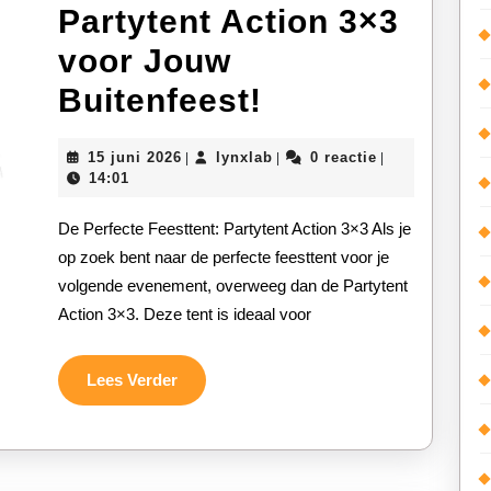
Partytent Action 3×3
voor Jouw
De
Buitenfeest!
Ideale
15
lynxlab
15 juni 2026
lynxlab
0 reactie
|
|
|
Feesttent:
juni
14:01
2026
Partytent
De Perfecte Feesttent: Partytent Action 3×3 Als je
Action
op zoek bent naar de perfecte feesttent voor je
volgende evenement, overweeg dan de Partytent
3×3
Action 3×3. Deze tent is ideaal voor
voor
Jouw
Lees
Lees Verder
Verder
Buitenfeest!