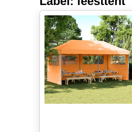
Label:
feesttent