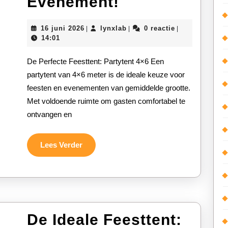
Praktische
Evenement!
en
16
lynxlab
16 juni 2026
lynxlab
0 reactie
|
|
|
Ruime
juni
14:01
2026
Partytent
De Perfecte Feesttent: Partytent 4×6 Een
van
partytent van 4×6 meter is de ideale keuze voor
feesten en evenementen van gemiddelde grootte.
4×6
Met voldoende ruimte om gasten comfortabel te
Meter:
ontvangen en
De
Ideale
Lees
Lees Verder
Verder
Oplossing
voor
Jouw
De Ideale Feesttent:
Evenement!