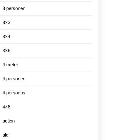
3 personen
3×3
3×4
3×6
4 meter
4 personen
4 persoons
4×6
action
aldi