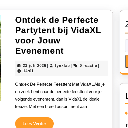
Ontdek de Perfecte
Partytent bij VidaXL
voor Jouw
Ontdek
Evenement
de
23
lynxlab
23 juli 2026
lynxlab
0 reactie
|
|
|
Perfecte
juli
14:01
2026
Partytent
Ontdek De Perfecte Feesttent Met VidaXL Als je
bij
op zoek bent naar de perfecte feesttent voor je
volgende evenement, dan is VidaXL de ideale
VidaXL
keuze. Met een breed assortiment aan
voor
Jouw
Lees
Lees Verder
T