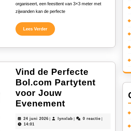
organiseert, een feesttent van 3×3 meter met
Zijwanden
zijwanden kan de perfecte
Voor
Elk
Lees
Lees Verder
Verder
Evenement
Vind de Perfecte
Bol.com Partytent
voor Jouw
Vind
Evenement
de
24
lynxlab
24 juni 2026
lynxlab
0 reactie
|
|
|
Perfecte
juni
14:01
2026