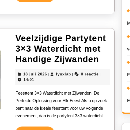
Verder
Evenement
M
Veelzijdige Partytent
3×3 Waterdicht met
v
Veelzij
Handige Zijwanden
Partyt
18
lynxlab
18 juli 2026
lynxlab
0 reactie
|
|
|
E
3×3
juli
14:01
2026
Waterd
Feesttent 3×3 Waterdicht met Zijwanden: De
met
Perfecte Oplossing voor Elk Feest Als u op zoek
E
bent naar de ideale feesttent voor uw volgende
Handig
evenement, dan is de partytent 3×3 waterdicht
Zijwan