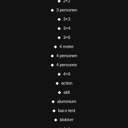
2×2
3 personen
3×3
3×4
3×6
4 meter
4 personen
4 persoons
4×6
action
aldi
aluminium
baco tent
blokker