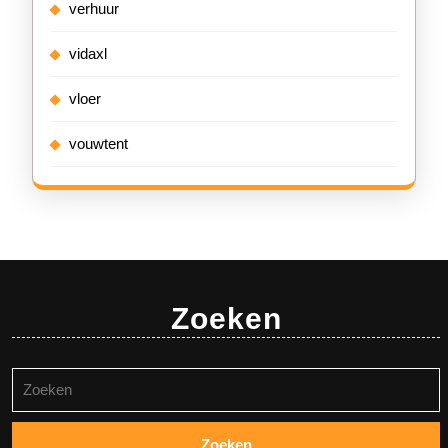
verhuur
vidaxl
vloer
vouwtent
Zoeken
Zoeken
naar: