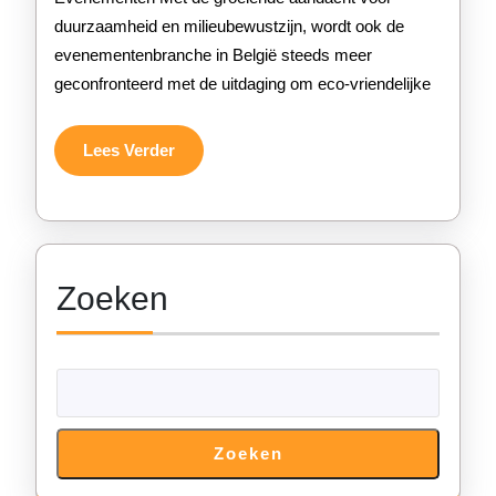
duurzaamheid en milieubewustzijn, wordt ook de
in
evenementenbranche in België steeds meer
Belg
geconfronteerd met de uitdaging om eco-vriendelijke
Een
Gro
Lees
Lees Verder
Verder
Revo
in
de
Zoeken
Eve
Zoeken