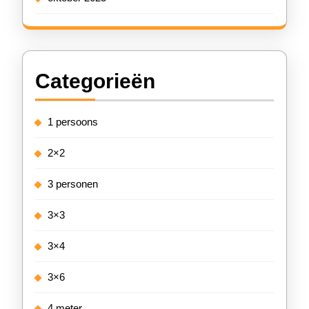
Categorieën
1 persoons
2×2
3 personen
3×3
3×4
3×6
4 meter