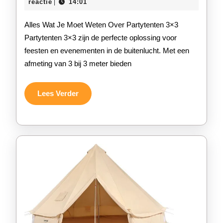
Veelzi
december
reactie
14:01
|
2025
van
Alles Wat Je Moet Weten Over Partytenten 3×3
Party
Partytenten 3×3 zijn de perfecte oplossing voor
feesten en evenementen in de buitenlucht. Met een
3×3
afmeting van 3 bij 3 meter bieden
voor
Jouw
Lees
Lees Verder
Verder
Buite