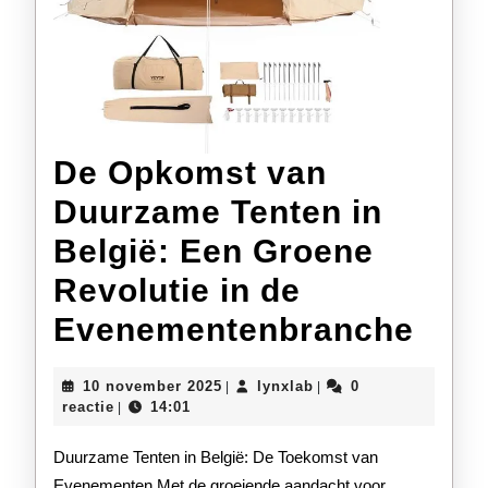
De Opkomst van
Duurzame Tenten in
België: Een Groene
Revolutie in de
De
Evenementenbranche
Opk
10
lynxlab
10 november 2025
lynxlab
0
|
|
van
november
reactie
14:01
|
2025
Duu
Duurzame Tenten in België: De Toekomst van
Tent
Evenementen Met de groeiende aandacht voor