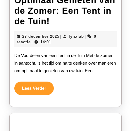
Optimaal Genieten van
de Zomer: Een Tent in
Optimaal
de Tuin!
Genieten
27
lynxlab
27 december 2025
lynxlab
0
|
|
van
december
reactie
14:01
|
2025
de
De Voordelen van een Tent in de Tuin Met de zomer
Zomer:
in aantocht, is het tijd om na te denken over manieren
om optimaal te genieten van uw tuin. Een
Een
Tent
Lees
Lees Verder
in
Verder
de
Tuin!