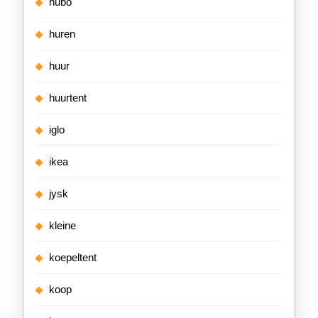
hubo
huren
huur
huurtent
iglo
ikea
jysk
kleine
koepeltent
koop