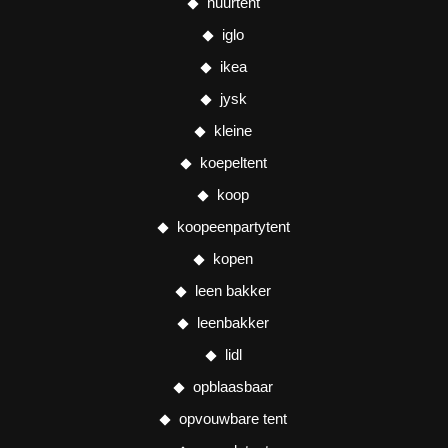
huurtent
iglo
ikea
jysk
kleine
koepeltent
koop
koopeenpartytent
kopen
leen bakker
leenbakker
lidl
opblaasbaar
opvouwbare tent