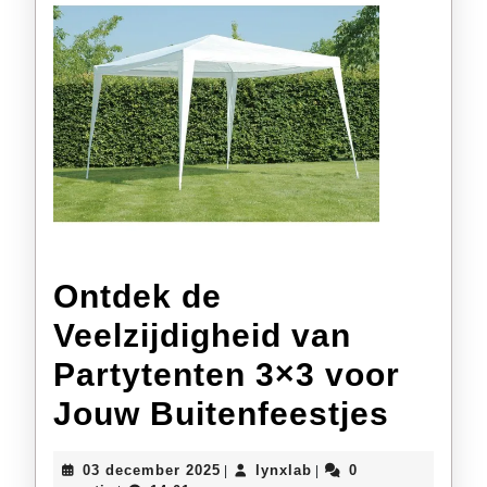
Ontdek de
Veelzijdigheid van
Partytenten 3×3 voor
Ontde
Jouw Buitenfeestjes
de
03
lynxlab
03 december 2025
lynxlab
0
|
|