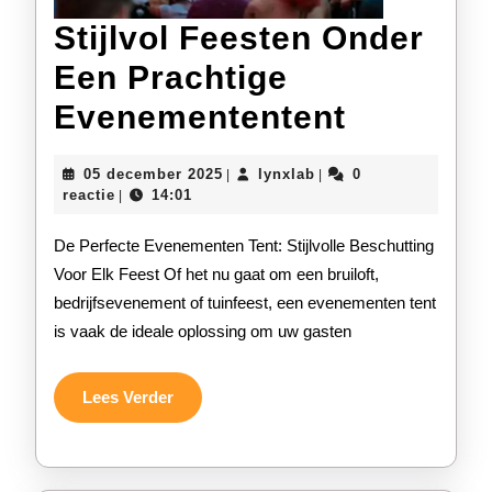
Stijlvol Feesten Onder
Een Prachtige
Stijlvol
Evenemententent
Feesten
05
lynxlab
05 december 2025
lynxlab
0
|
|
Onder
december
reactie
14:01
|
2025
Een
De Perfecte Evenementen Tent: Stijlvolle Beschutting
Prachtig
Voor Elk Feest Of het nu gaat om een bruiloft,
bedrijfsevenement of tuinfeest, een evenementen tent
Eveneme
is vaak de ideale oplossing om uw gasten
Lees
Lees Verder
Verder