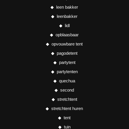
leen bakker
leenbakker
lidl
opblaasbaar
opvouwbare tent
pagodetent
partytent
partytenten
quechua
second
stretchtent
stretchtent huren
tent
tuin