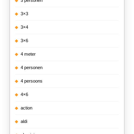
3 personen
3×3
3×4
3×6
4 meter
4 personen
4 persoons
4×6
action
aldi