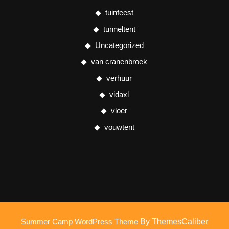
tuinfeest
tunneltent
Uncategorized
van cranenbroek
verhuur
vidaxl
vloer
vouwtent
Summer Camp WordPress Theme
By ThemesCaliber