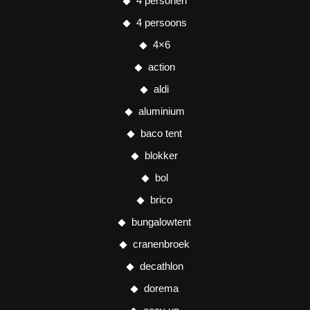
4 personen
4 persoons
4×6
action
aldi
aluminium
baco tent
blokker
bol
brico
bungalowtent
cranenbroek
decathlon
dorema