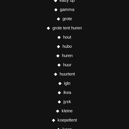
easy up
gamma
grote
grote tent huren
hout
hubo
huren
huur
huurtent
iglo
ikea
jysk
kleine
koepeltent