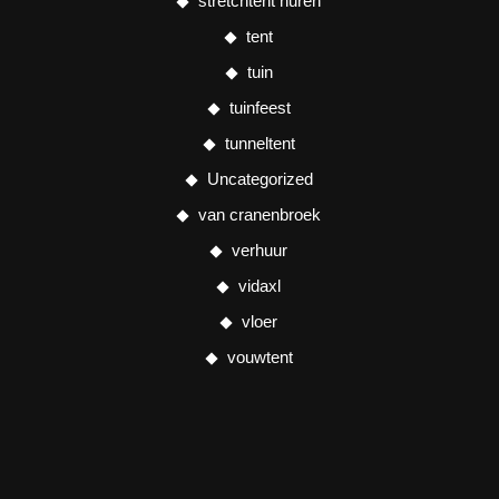
stretchtent huren
tent
tuin
tuinfeest
tunneltent
Uncategorized
van cranenbroek
verhuur
vidaxl
vloer
vouwtent