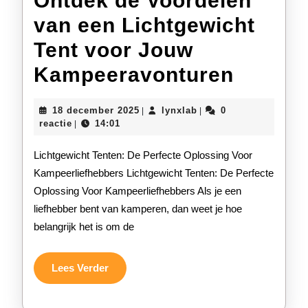
Ontdek de Voordelen
van een Lichtgewicht
Tent voor Jouw
Ontdek
Kampeeravonturen
de
18
lynxlab
18 december 2025
lynxlab
0
|
|
Voorde
december
reactie
14:01
|
2025
van
Lichtgewicht Tenten: De Perfecte Oplossing Voor
een
Kampeerliefhebbers Lichtgewicht Tenten: De Perfecte
Oplossing Voor Kampeerliefhebbers Als je een
Lichtg
liefhebber bent van kamperen, dan weet je hoe
Tent
belangrijk het is om de
voor
Jouw
Lees
Lees Verder
Verder
Kampe