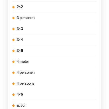
2×2
3 personen
3×3
3×4
3×6
4 meter
4 personen
4 persoons
4×6
action