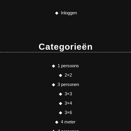
Inloggen
Categorieën
1 persoons
2×2
3 personen
3×3
3×4
3×6
4 meter