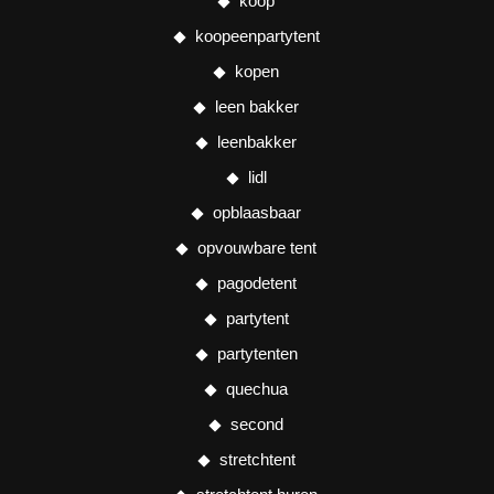
koop
koopeenpartytent
kopen
leen bakker
leenbakker
lidl
opblaasbaar
opvouwbare tent
pagodetent
partytent
partytenten
quechua
second
stretchtent