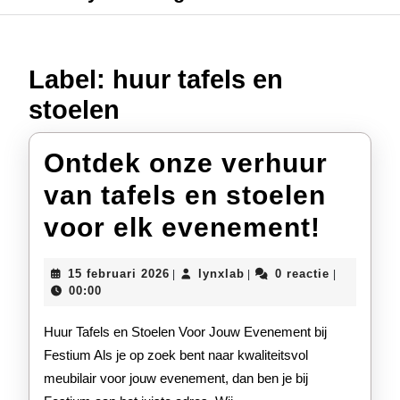
Label:
huur tafels en
stoelen
Ontdek onze verhuur
van tafels en stoelen
Ontd
voor elk evenement!
onze
15
lynxlab
15 februari 2026
lynxlab
0 reactie
|
|
|
verhu
februari
00:00
2026
van
Huur Tafels en Stoelen Voor Jouw Evenement bij
tafels
Festium Als je op zoek bent naar kwaliteitsvol
meubilair voor jouw evenement, dan ben je bij
en