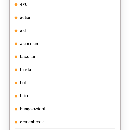
4×6
action
aldi
aluminium
baco tent
blokker
bol
brico
bungalowtent
cranenbroek