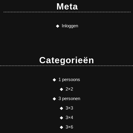
Meta
Inloggen
Categorieën
1 persoons
2×2
3 personen
3×3
3×4
3×6