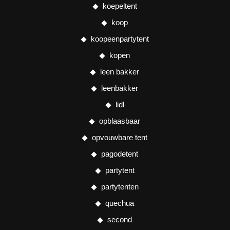
koepeltent
koop
koopeenpartytent
kopen
leen bakker
leenbakker
lidl
opblaasbaar
opvouwbare tent
pagodetent
partytent
partytenten
quechua
second