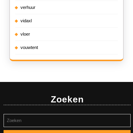
verhuur
vidaxl
vloer
vouwtent
Zoeken
Zoeken
naar: