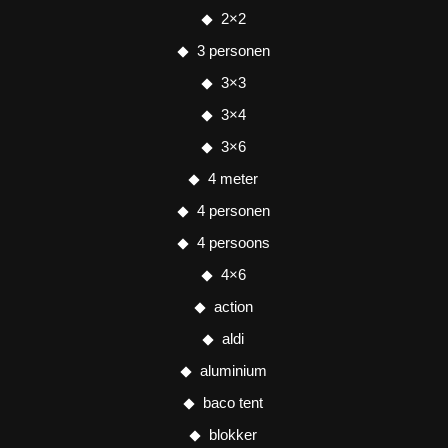
2×2
3 personen
3×3
3×4
3×6
4 meter
4 personen
4 persoons
4×6
action
aldi
aluminium
baco tent
blokker