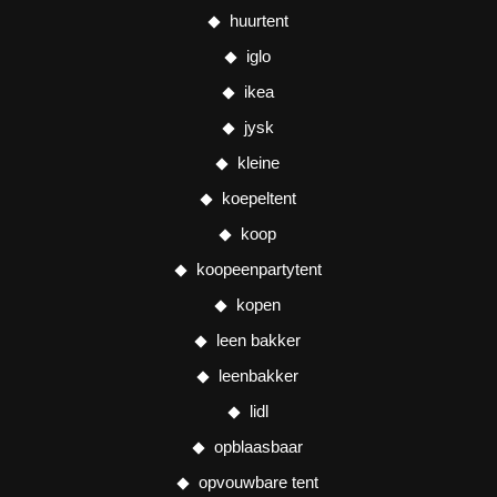
huurtent
iglo
ikea
jysk
kleine
koepeltent
koop
koopeenpartytent
kopen
leen bakker
leenbakker
lidl
opblaasbaar
opvouwbare tent