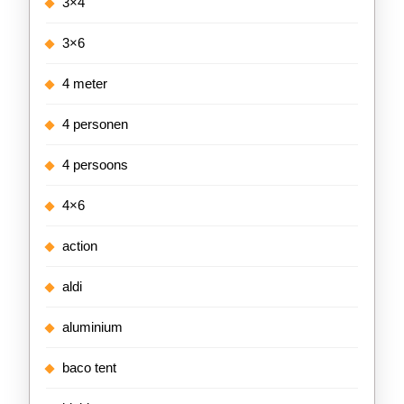
3×4
3×6
4 meter
4 personen
4 persoons
4×6
action
aldi
aluminium
baco tent