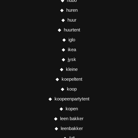
hubo
huren
huur
huurtent
iglo
ikea
jysk
kleine
koepeltent
koop
koopeenpartytent
kopen
leen bakker
leenbakker