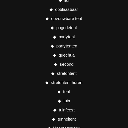
lidl
opblaasbaar
opvouwbare tent
pagodetent
partytent
partytenten
quechua
second
stretchtent
stretchtent huren
tent
tuin
tuinfeest
tunneltent