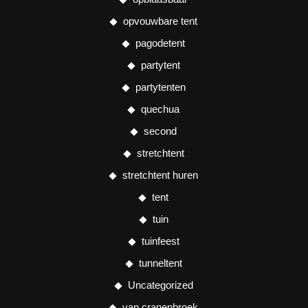
opvouwbare tent
pagodetent
partytent
partytenten
quechua
second
stretchtent
stretchtent huren
tent
tuin
tuinfeest
tunneltent
Uncategorized
van cranenbroek