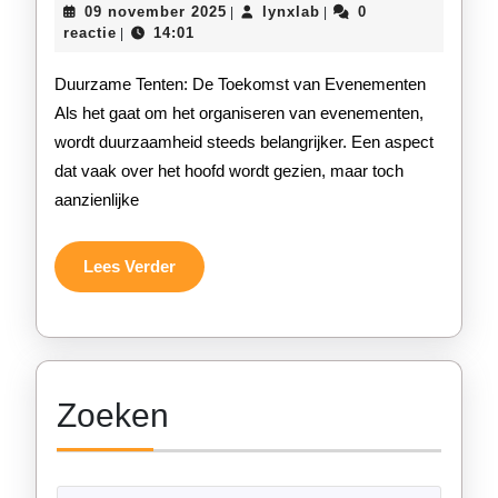
09
lynxlab
09 november 2025
lynxlab
0
|
|
van
november
reactie
14:01
|
2025
Evenemente
Duurzame Tenten: De Toekomst van Evenementen
Duurzame
Als het gaat om het organiseren van evenementen,
wordt duurzaamheid steeds belangrijker. Een aspect
Tenten
dat vaak over het hoofd wordt gezien, maar toch
in
aanzienlijke
de
Schijnwerp
Lees
Lees Verder
Verder
Zoeken