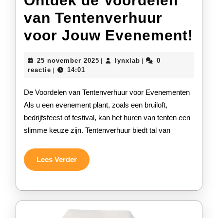
Ontdek de Voordelen
van Tentenverhuur
On
voor Jouw Evenement!
de
25
lynxlab
25 november 2025
lynxlab
0
|
|
Voo
november
reactie
14:01
|
2025
va
De Voordelen van Tentenverhuur voor Evenementen
Ten
Als u een evenement plant, zoals een bruiloft,
bedrijfsfeest of festival, kan het huren van tenten een
voo
slimme keuze zijn. Tentenverhuur biedt tal van
Jo
Ev
Lees
Lees Verder
Verder