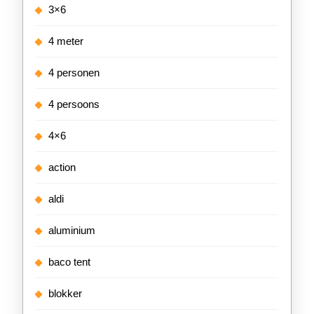
3×6
4 meter
4 personen
4 persoons
4×6
action
aldi
aluminium
baco tent
blokker