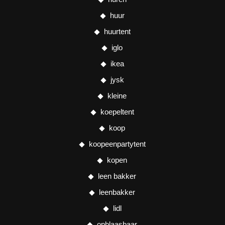
huur
huurtent
iglo
ikea
jysk
kleine
koepeltent
koop
koopeenpartytent
kopen
leen bakker
leenbakker
lidl
opblaasbaar