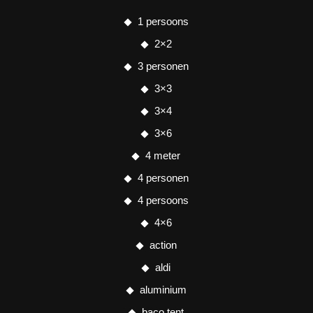
1 persoons
2×2
3 personen
3×3
3×4
3×6
4 meter
4 personen
4 persoons
4×6
action
aldi
aluminium
baco tent