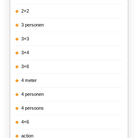
2×2
3 personen
3×3
3×4
3×6
4 meter
4 personen
4 persoons
4×6
action