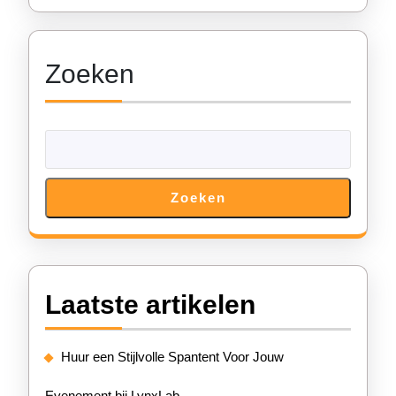
uw
Buitenac
Zoeken
Zoeken
Laatste artikelen
Huur een Stijlvolle Spantent Voor Jouw
Evenement bij LynxLab