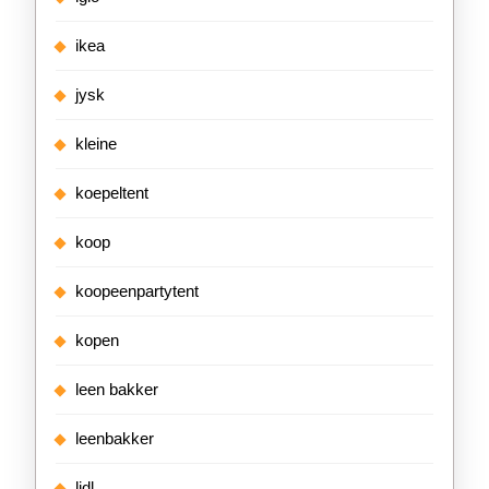
ikea
jysk
kleine
koepeltent
koop
koopeenpartytent
kopen
leen bakker
leenbakker
lidl