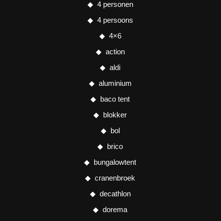
4 personen
4 persoons
4×6
action
aldi
aluminium
baco tent
blokker
bol
brico
bungalowtent
cranenbroek
decathlon
dorema