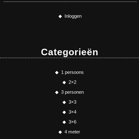
Inloggen
Categorieën
1 persoons
2×2
3 personen
3×3
3×4
3×6
4 meter