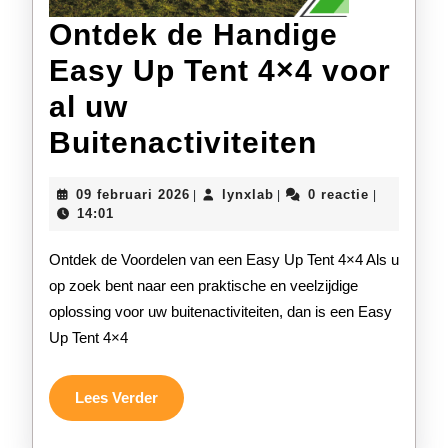
Ontdek de Handige
Easy Up Tent 4×4 voor
al uw
Ontdek
Buitenactiviteiten
de
09
lynxlab
09 februari 2026
lynxlab
0 reactie
|
|
|
Handige
februari
14:01
2026
Easy
Ontdek de Voordelen van een Easy Up Tent 4×4 Als u
Up
op zoek bent naar een praktische en veelzijdige
oplossing voor uw buitenactiviteiten, dan is een Easy
Tent
Up Tent 4×4
4×4
voor
Lees
Lees Verder
Verder
al