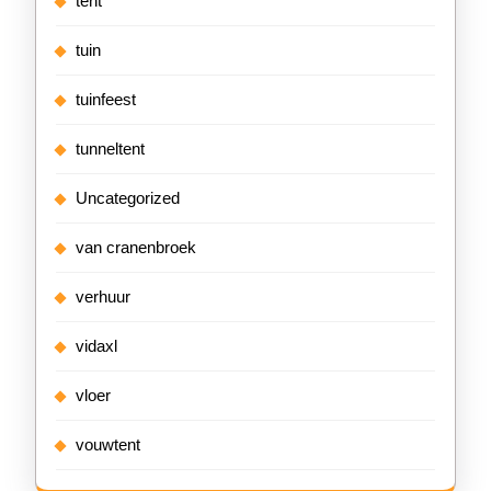
tent
tuin
tuinfeest
tunneltent
Uncategorized
van cranenbroek
verhuur
vidaxl
vloer
vouwtent