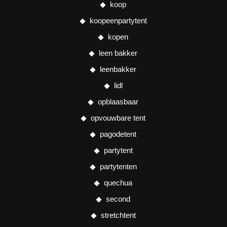
koop
koopeenpartytent
kopen
leen bakker
leenbakker
lidl
opblaasbaar
opvouwbare tent
pagodetent
partytent
partytenten
quechua
second
stretchtent