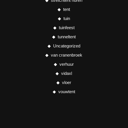
stretchtent huren
tent
tuin
tuinfeest
tunneltent
Uncategorized
van cranenbroek
verhuur
vidaxl
vloer
vouwtent