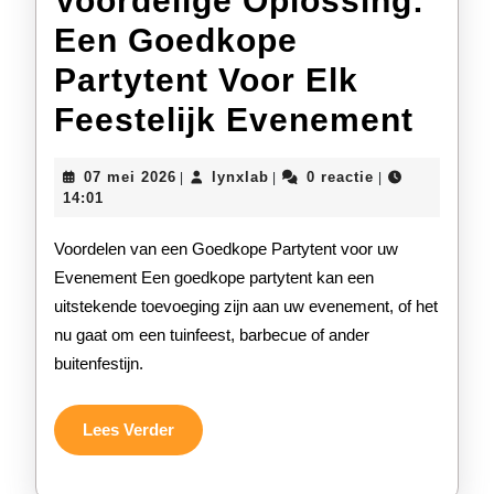
Voordelige Oplossing:
Een Goedkope
Partytent Voor Elk
Voor
Feestelijk Evenement
Oplo
07
lynxlab
07 mei 2026
lynxlab
0 reactie
|
|
|
Een
mei
14:01
2026
Goe
Voordelen van een Goedkope Partytent voor uw
Part
Evenement Een goedkope partytent kan een
uitstekende toevoeging zijn aan uw evenement, of het
Voor
nu gaat om een tuinfeest, barbecue of ander
Elk
buitenfestijn.
Feest
Eve
Lees
Lees Verder
Verder