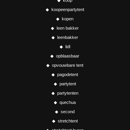
koop
koopeenpartytent
kopen
leen bakker
leenbakker
lidl
opblaasbaar
opvouwbare tent
pagodetent
partytent
partytenten
quechua
second
stretchtent