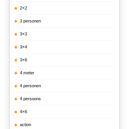
2×2
3 personen
3×3
3×4
3×6
4 meter
4 personen
4 persoons
4×6
action