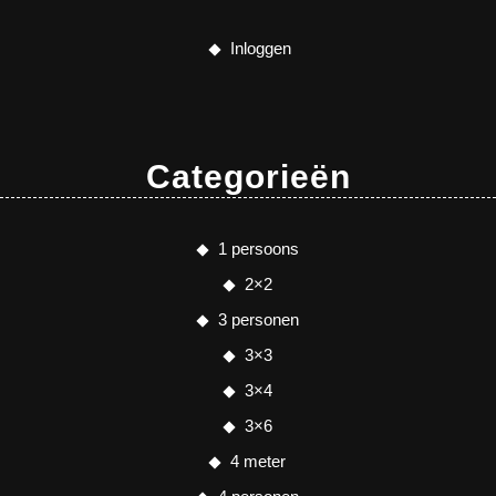
Inloggen
Categorieën
1 persoons
2×2
3 personen
3×3
3×4
3×6
4 meter