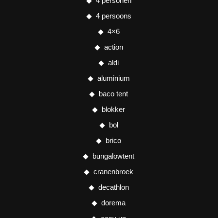
4 personen
4 persoons
4×6
action
aldi
aluminium
baco tent
blokker
bol
brico
bungalowtent
cranenbroek
decathlon
dorema