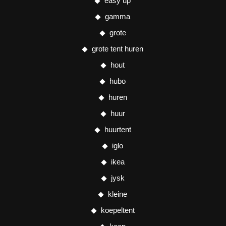
easy up
gamma
grote
grote tent huren
hout
hubo
huren
huur
huurtent
iglo
ikea
jysk
kleine
koepeltent