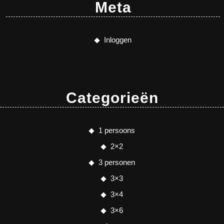
Meta
Inloggen
Categorieën
1 persoons
2×2
3 personen
3×3
3×4
3×6