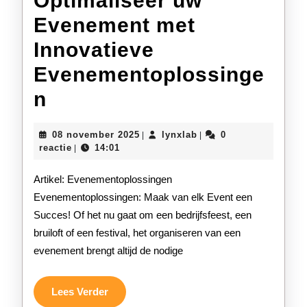
Optimaliseer uw
Evenement met
Innovatieve
Evenementoplossinge
Optimaliseer
n
uw
08
lynxlab
08 november 2025
lynxlab
0
|
|
Evenement
november
reactie
14:01
|
2025
met
Artikel: Evenementoplossingen
Innovatieve
Evenementoplossingen: Maak van elk Event een
Succes! Of het nu gaat om een bedrijfsfeest, een
Evenementoplossingen
bruiloft of een festival, het organiseren van een
evenement brengt altijd de nodige
Lees
Lees Verder
Verder