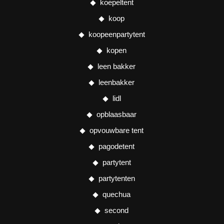
koepeltent
koop
koopeenpartytent
kopen
leen bakker
leenbakker
lidl
opblaasbaar
opvouwbare tent
pagodetent
partytent
partytenten
quechua
second