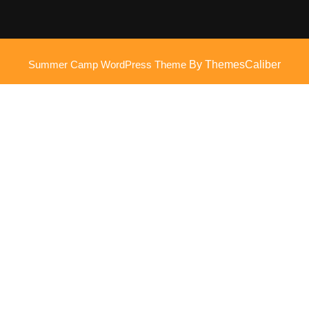
Summer Camp WordPress Theme
By ThemesCaliber
Scroll
omhoog