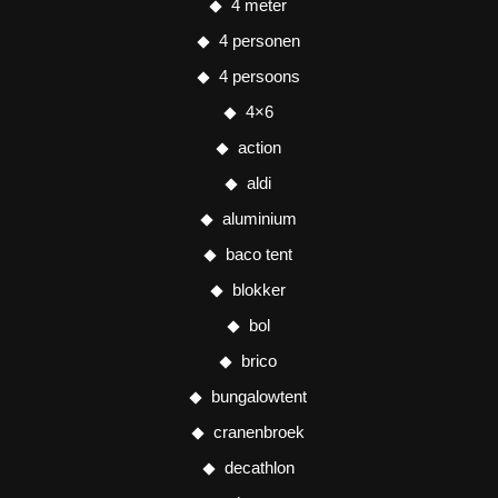
4 meter
4 personen
4 persoons
4×6
action
aldi
aluminium
baco tent
blokker
bol
brico
bungalowtent
cranenbroek
decathlon