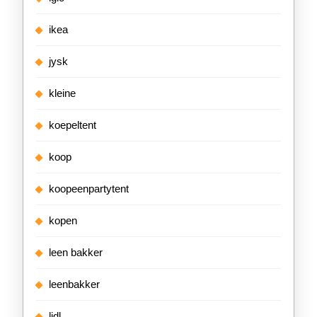
ikea
jysk
kleine
koepeltent
koop
koopeenpartytent
kopen
leen bakker
leenbakker
lidl