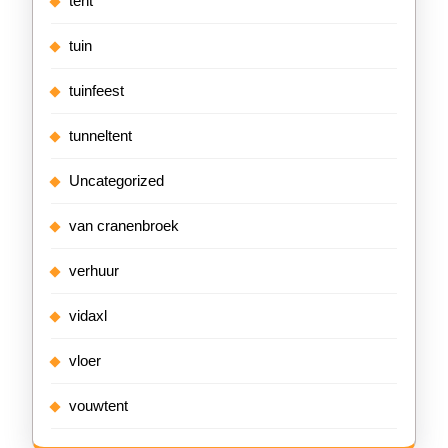
tent
tuin
tuinfeest
tunneltent
Uncategorized
van cranenbroek
verhuur
vidaxl
vloer
vouwtent