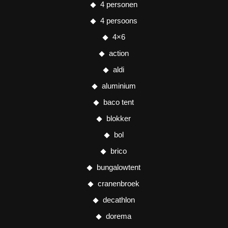
4 personen
4 persoons
4×6
action
aldi
aluminium
baco tent
blokker
bol
brico
bungalowtent
cranenbroek
decathlon
dorema