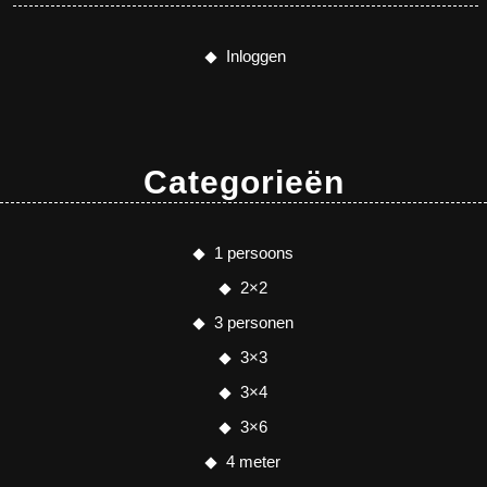
Inloggen
Categorieën
1 persoons
2×2
3 personen
3×3
3×4
3×6
4 meter