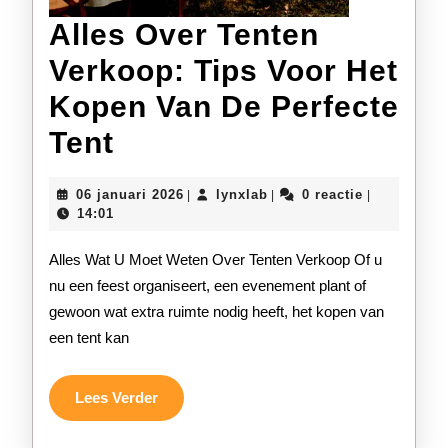
Alles Over Tenten
Verkoop: Tips Voor Het
Kopen Van De Perfecte
Alles
Tent
Over
06
lynxlab
06 januari 2026
lynxlab
0 reactie
|
|
|
Tenten
januari
14:01
2026
Verkoop:
Alles Wat U Moet Weten Over Tenten Verkoop Of u
Tips
nu een feest organiseert, een evenement plant of
gewoon wat extra ruimte nodig heeft, het kopen van
Voor
een tent kan
Het
Kopen
Lees
Lees Verder
Verder
Van