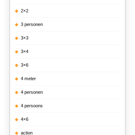
2×2
3 personen
3×3
3×4
3×6
4 meter
4 personen
4 persoons
4×6
action