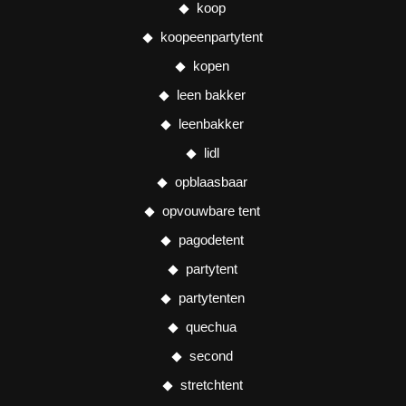
koop
koopeenpartytent
kopen
leen bakker
leenbakker
lidl
opblaasbaar
opvouwbare tent
pagodetent
partytent
partytenten
quechua
second
stretchtent