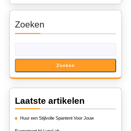
De
Perfecte
Zoeken
Tent
Zoeken
Laatste artikelen
Huur een Stijlvolle Spantent Voor Jouw
Evenement bij LynxLab