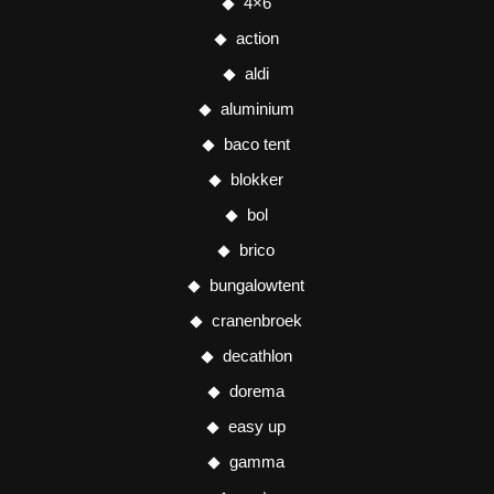
4×6
action
aldi
aluminium
baco tent
blokker
bol
brico
bungalowtent
cranenbroek
decathlon
dorema
easy up
gamma