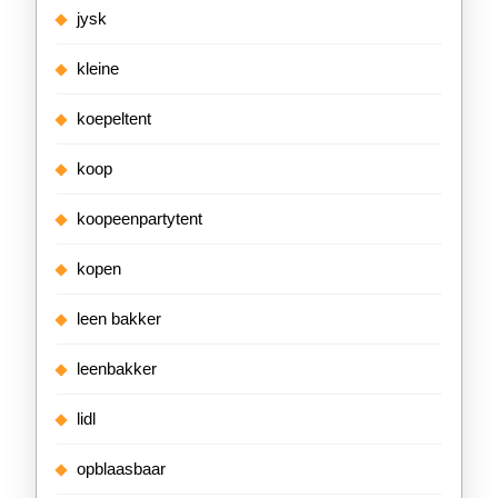
jysk
kleine
koepeltent
koop
koopeenpartytent
kopen
leen bakker
leenbakker
lidl
opblaasbaar