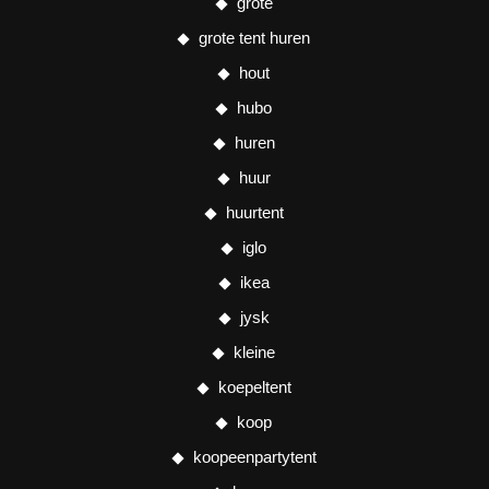
grote
grote tent huren
hout
hubo
huren
huur
huurtent
iglo
ikea
jysk
kleine
koepeltent
koop
koopeenpartytent