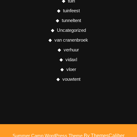
tuin
tuinfeest
tunneltent
Uncategorized
van cranenbroek
verhuur
vidaxl
vloer
vouwtent
Summer Camp WordPress Theme
By ThemesCaliber