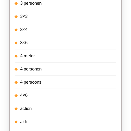
3 personen
3×3
3×4
3×6
4 meter
4 personen
4 persoons
4×6
action
aldi