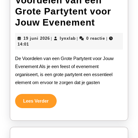
Voordelen van een
Grote Partytent voor
Voordele
Jouw Evenement
van
19
lynxlab
19 juni 2026
lynxlab
0 reactie
|
|
|
een
juni
14:01
2026
Grote
De Voordelen van een Grote Partytent voor Jouw
Partytent
Evenement Als je een feest of evenement
organiseert, is een grote partytent een essentieel
voor
element om ervoor te zorgen dat je gasten
Jouw
Eveneme
Lees
Lees Verder
Verder