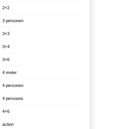
2×2
3 personen
3×3
3×4
3×6
4 meter
4 personen
4 persoons
4×6
action