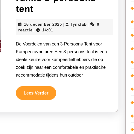
Comfortabel
tent
kamperen
16
lynxlab
16 december 2025
lynxlab
0
|
|
met
december
reactie
14:01
|
2025
een
De Voordelen van een 3-Persoons Tent voor
ruime
Kampeeravonturen Een 3-persoons tent is een
ideale keuze voor kampeerliefhebbers die op
3-
zoek zijn naar een comfortabele en praktische
persoons
accommodatie tijdens hun outdoor
tent
Lees
Lees Verder
Verder