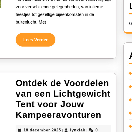
voor verschillende gelegenheden, van intieme
Kleine
feestjes tot gezellige bijeenkomsten in de
Tent:
buitenlucht. Met
G
Ideaal
Voor
Lees
Lees Verder
Verder
Intieme
Bijeenkom
Ontdek de Voordelen
van een Lichtgewicht
Tent voor Jouw
Ontde
Kampeeravonturen
de
18
lynxlab
18 december 2025
lynxlab
0
|
|