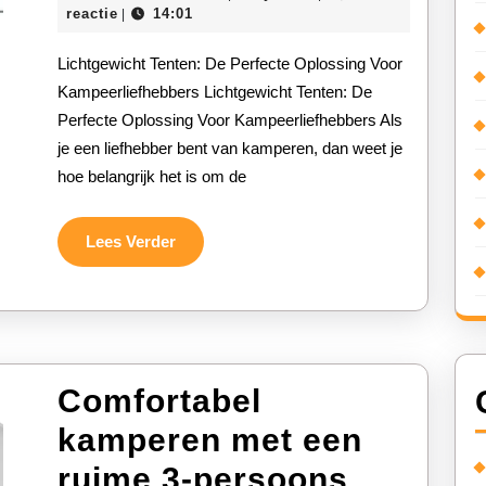
Voorde
december
reactie
14:01
|
2025
van
Lichtgewicht Tenten: De Perfecte Oplossing Voor
een
Kampeerliefhebbers Lichtgewicht Tenten: De
Perfecte Oplossing Voor Kampeerliefhebbers Als
Lichtg
je een liefhebber bent van kamperen, dan weet je
Tent
hoe belangrijk het is om de
voor
Jouw
Lees
Lees Verder
Verder
Kampe
Comfortabel
kamperen met een
ruime 3-persoons