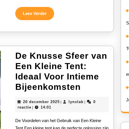
3×3
voor
Lees
Lees Verder
Verder
S
Jouw
Evenement
T
De Knusse Sfeer van
Een Kleine Tent:
Ideaal Voor Intieme
e
De
Bijeenkomsten
Knusse
J
20
lynxlab
20 december 2025
lynxlab
0
|
|
Sfeer
december
reactie
14:01
|
2025
van
De Voordelen van het Gebruik van Een Kleine
Een
Tent Een kleine tent kan de perfecte oplossing zijn