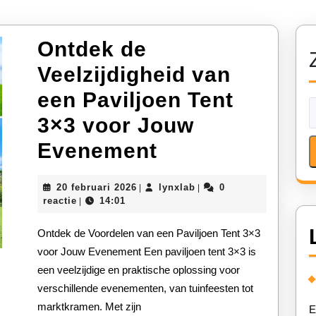
Ontdek de
Veelzijdigheid van
een Paviljoen Tent
3×3 voor Jouw
Ontdek
Evenement
de
20
lynxlab
20 februari 2026
lynxlab
0
|
|
Veelzijdigheid
februari
reactie
14:01
|
2026
van
Ontdek de Voordelen van een Paviljoen Tent 3×3
een
voor Jouw Evenement Een paviljoen tent 3×3 is
een veelzijdige en praktische oplossing voor
Paviljoen
verschillende evenementen, van tuinfeesten tot
Tent
marktkramen. Met zijn
E