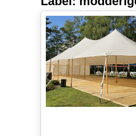
Label:
modderig