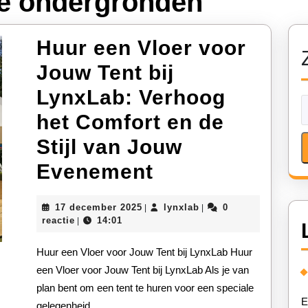
e ondergronden
Huur een Vloer voor
Jouw Tent bij
LynxLab: Verhoog
het Comfort en de
Stijl van Jouw
Huur
Evenement
een
17
lynxlab
17 december 2025
lynxlab
0
|
|
Vloer
december
reactie
14:01
|
2025
voor
Huur een Vloer voor Jouw Tent bij LynxLab Huur
Jouw
een Vloer voor Jouw Tent bij LynxLab Als je van
plan bent om een tent te huren voor een speciale
Tent
E
gelegenheid,