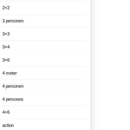
2×2
3 personen
3×3
3×4
3×6
4 meter
4 personen
4 persoons
4×6
action