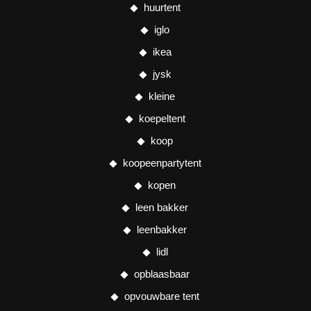
huurtent
iglo
ikea
jysk
kleine
koepeltent
koop
koopeenpartytent
kopen
leen bakker
leenbakker
lidl
opblaasbaar
opvouwbare tent