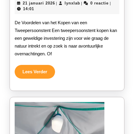
21
lynxlab
21 januari 2026
lynxlab
0 reactie
|
|
|
Perfecte
januari
14:01
2026
Twee
De Voordelen van het Kopen van een
Persoons
Tweepersoonstent Een tweepersoonstent kopen kan
een geweldige investering zijn voor wie graag de
Tent
natuur intrekt en op zoek is naar avontuurlijke
om
overnachtingen. Of
te
Kopen
Lees
Lees Verder
Verder
voor
Jouw
Avonture