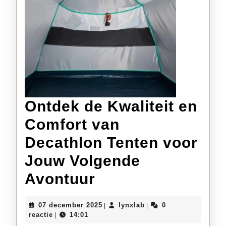
Ontdek de Kwaliteit en
Comfort van
Decathlon Tenten voor
Jouw Volgende
Ontdek
Avontuur
de
07
lynxlab
07 december 2025
lynxlab
0
|
|
Kwaliteit
december
reactie
14:01
|
2025