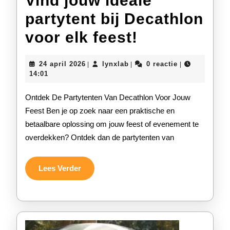
Vind jouw ideale
partytent bij Decathlon
Vind
voor elk feest!
jouw
24
lynxlab
24 april 2026
lynxlab
0 reactie
|
|
|
ideale
april
14:01
2026
partytent
Ontdek De Partytenten Van Decathlon Voor Jouw
bij
Feest Ben je op zoek naar een praktische en
betaalbare oplossing om jouw feest of evenement te
Decathlon
overdekken? Ontdek dan de partytenten van
voor
elk
Lees
Lees Verder
Verder
feest!