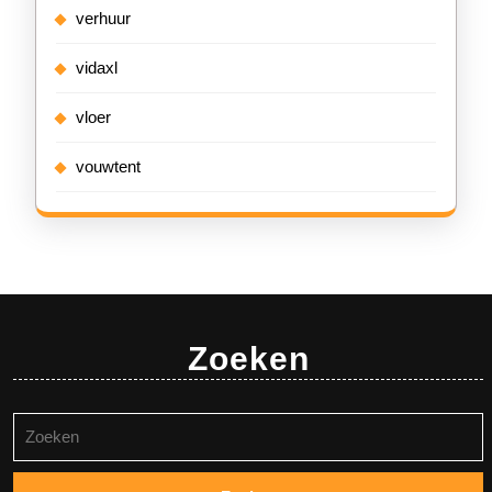
verhuur
vidaxl
vloer
vouwtent
Zoeken
Zoeken
naar: