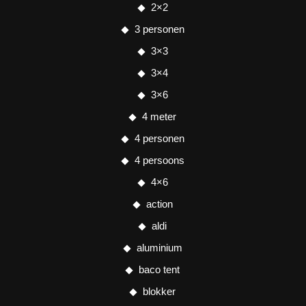
2×2
3 personen
3×3
3×4
3×6
4 meter
4 personen
4 persoons
4×6
action
aldi
aluminium
baco tent
blokker