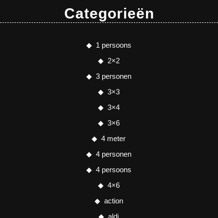
Categorieën
1 persoons
2×2
3 personen
3×3
3×4
3×6
4 meter
4 personen
4 persoons
4×6
action
aldi