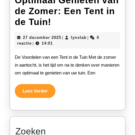
Optimaal Genieten van
de Zomer: Een Tent in
Optimaal
de Tuin!
Genieten
27
lynxlab
27 december 2025
lynxlab
0
|
|
van
december
reactie
14:01
|
2025
de
De Voordelen van een Tent in de Tuin Met de zomer
Zomer:
in aantocht, is het tijd om na te denken over manieren
om optimaal te genieten van uw tuin. Een
Een
Tent
Lees
Lees Verder
in
Verder
de
Tuin!
Zoeken