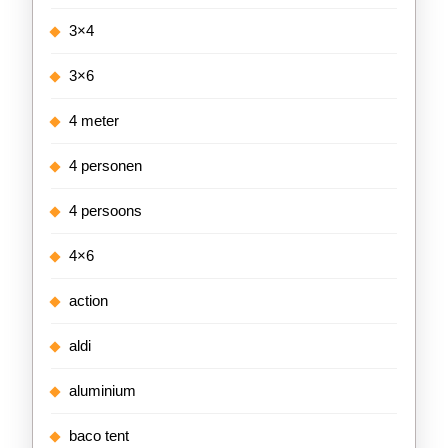
3×4
3×6
4 meter
4 personen
4 persoons
4×6
action
aldi
aluminium
baco tent