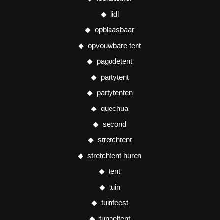
lidl
opblaasbaar
opvouwbare tent
pagodetent
partytent
partytenten
quechua
second
stretchtent
stretchtent huren
tent
tuin
tuinfeest
tunneltent