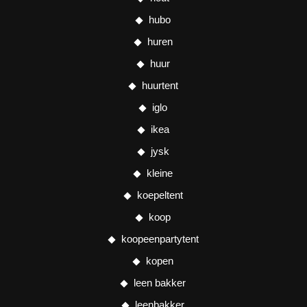
hubo
huren
huur
huurtent
iglo
ikea
jysk
kleine
koepeltent
koop
koopeenpartytent
kopen
leen bakker
leenbakker